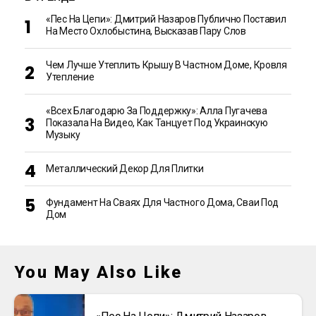
«Пес На Цепи»: Дмитрий Назаров Публично Поставил
На Место Охлобыстина, Высказав Пару Слов
Чем Лучше Утеплить Крышу В Частном Доме, Кровля
Утепление
«Всех Благодарю За Поддержку»: Алла Пугачева
Показала На Видео, Как Танцует Под Украинскую
Музыку
Металлический Декор Для Плитки
Фундамент На Сваях Для Частного Дома, Сваи Под
Дом
You May Also Like