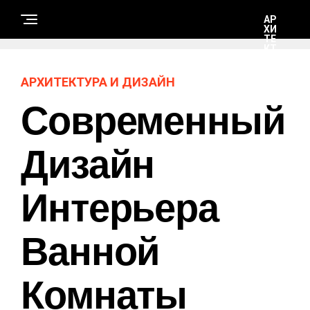
АР
ХИ
ТЕ
КТ
УР
А И
ДИ
АРХИТЕКТУРА И ДИЗАЙН
ЗА
ЙН
Современный
С
Дизайн
Т
Р
О
И
Интерьера
Т
Е
Л
Ь
С
Ванной
Т
В
О
И
Комнаты
Р
Е
М
О