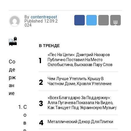
Н
Т
By
contentrepost
Published
12.09.2
Ш
024
О
У
-
Б
И
В ТРЕНДЕ
З
Н
«Пес На Цепи»: Дмитрий Назаров
Е
С
Публично Поставил На Место
Со
Охлобыстина, Высказав Пару Слов
де
Е
рж
Чем Лучше Утеплить Крышу В
Д
Частном Доме, Кровля Утепление
ан
А
И
ие
К
У
«Всех Благодарю За Поддержку»:
Л
Алла Пугачева Показала На Видео,
И
С
Как Танцует Под Украинскую Музыку
Н
А
о
Р
И
Металлический Декор Для Плитки
в
Я
р