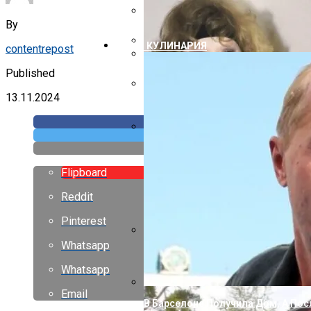
Отделка Трубы На Крыше Из Проф
By
Дизайн Лестничных Пролетов В Ч
ЕДА И КУЛИНАРИЯ
contentrepost
Дизайн Маленьких Дач
Двускатная Крыша Дома Своими Р
Published
13.11.2024
Надворные Постройки Под Одной
Как Правильно Крыть Крышу Шиф
Flipboard
Reddit
Pinterest
Whatsapp
С Годами Стали Еще Лучше, Чем 
Расцвели
Whatsapp
Email
В Барселоне Получила Дом, А Пос