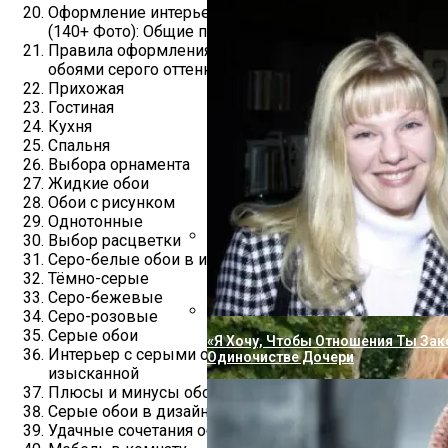
Оформление интерьера с помощью серых обоев
(140+ Фото): Общие правила выбора и сочетания
Правила оформления различных помещений
обоями серого оттенка
Прихожая
Гостиная
Кухня
Спальня
Выбора орнамента
Жидкие обои
Обои с рисунком
Однотонные
Выбор расцветки
Серо-белые обои в интерьере
Вперевые Не Сдержал Эмоций, Сор
Тёмно-серые
Семьи Из-За Подарка Пугачевой
Серо-бежевые
Серо-розовые
Серые обои
«Я Хочу, Чтобы Отношения Ты Зак
Интерьер с серыми обоями: как сделать «серость»
Одиночистве Дочери
изысканной
Плюсы и минусы обоев в интерьере
Серые обои в дизайне
Удачные сочетания обоев с другими цветами