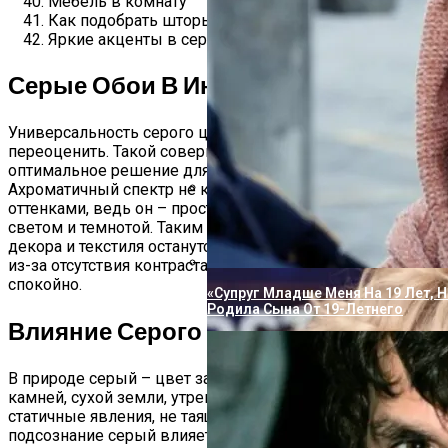
Мебель в комнату
Как подобрать шторы
Яркие акценты в серой комнате
Серые Обои В Интерьере (80 Фото)
Универсальность серого цвета невозможно
переоценить. Такой совершенно нейтральный фон –
оптимальное решение для любого интерьера.
Ахроматичный спектр не конкурирует с другими
оттенками, ведь он – просто тень, нечто среднее между
Пугачева И Галкин Решили Опубл
светом и темнотой. Таким образом, краски мебели,
Повзрослевшими Детьми
декора и текстиля останутся столь же насыщенными, но
из-за отсутствия контраста будут восприниматься более
спокойно.
«Супруг Младше Меня На 19 Лет, Н
Родила Сына От 19-Летнего
Влияние Серого Цвета
В природе серый – цвет затянутого облаками неба,
камней, сухой земли, утреннего тумана. Все это
статичные явления, не таящие в себе никаких угроз. На
подсознание серый влияет успокаивающе, напоминая