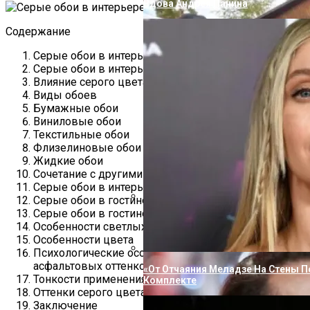
Вдова Андрея Панина
Содержание
Серые обои в интерьере фото гостиная
Серые обои в интерьере (80 фото)
Влияние серого цвета
Виды обоев
Бумажные обои
Виниловые обои
Текстильные обои
Флизелиновые обои
Жидкие обои
Сочетание с другими цветами
Серые обои в интерьере — фото
Серые обои в гостиной
Серые обои в гостиной
«Не Влюбиться Было Невозможно»
Особенности светлых и коричневых оттенков
Романе С Порошиной
Особенности цвета
Психологические особенности применения
асфальтовых оттенков в современном интерьере
«От Отчаяния Меладзе На Стены П
Тонкости применения в интерьере
Комплекте
Оттенки серого цвета для гостиной
Заключение