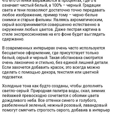
что его оттенки выражаются в процентах, где 0%
означает чистый белый, а 100% – черный. Градации
света и тени позволяют достаточно точно передавать
любое изображение, пример тому – черно-белые
снимки и старые фильмы. Являясь ахроматическим,
серый воспринимается совершенно естественно в
окружении любых цветов. Даже пестрая картина в
стиле экспрессионизма на его фоне будет выглядеть
сдержанно.
В современных интерьерах очень часто используется
бесцветное оформление, где присутствует только
белый, серый и черный. Такая обстановка смотрится
очень лаконично и стильно, без единой лишней детали.
Если захочется добавить красок, это всегда можно
сделать с помощью декора, текстиля или цветной
подсветки.
Холодные тона как будто созданы, чтобы дополнять
светло-серый. Природная палитра воды, скал, зимних
пейзажей превосходно сочетается с обоями цвета
дождливого неба. Все оттенки синего и голубого,
разбеленный зеленый, нежный розовый, лавандовый
помогут смягчить строгость серого, добавив в интерьер