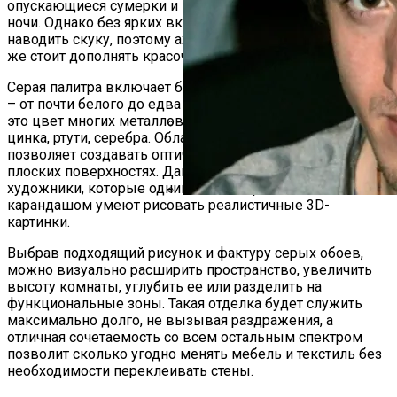
опускающиеся сумерки и предсказывая приближения
ночи. Однако без ярких вкраплений он может угнетать и
наводить скуку, поэтому ахроматический интерьер все
же стоит дополнять красочными деталями.
Серая палитра включает большое количество оттенков
– от почти белого до едва припыленного черного. Также
это цвет многих металлов: железа, никеля, кобальта,
цинка, ртути, серебра. Обладая качеством тени, серый
«Поседела Я Настолько, Что Пере
позволяет создавать оптические иллюзии объема на
Призналась, Почему Не Следит За
плоских поверхностях. Данный прием хорошо знают
художники, которые одним только простым
карандашом умеют рисовать реалистичные 3D-
«Даже На Секунду Не Пожалел, Чт
картинки.
Современной Цивилизации
Выбрав подходящий рисунок и фактуру серых обоев,
можно визуально расширить пространство, увеличить
высоту комнаты, углубить ее или разделить на
функциональные зоны. Такая отделка будет служить
максимально долго, не вызывая раздражения, а
отличная сочетаемость со всем остальным спектром
позволит сколько угодно менять мебель и текстиль без
необходимости переклеивать стены.