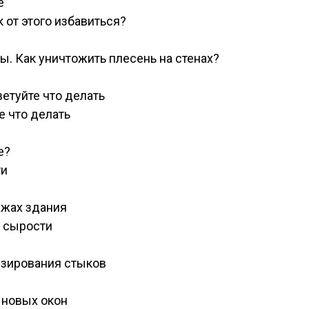
е
 от этого избавиться?
ны. Как уничтожить плесень на стенах?
ветуйте что делать
е что делать
е?
ти
ажах здания
 сырости
зирования стыков
 новых окон