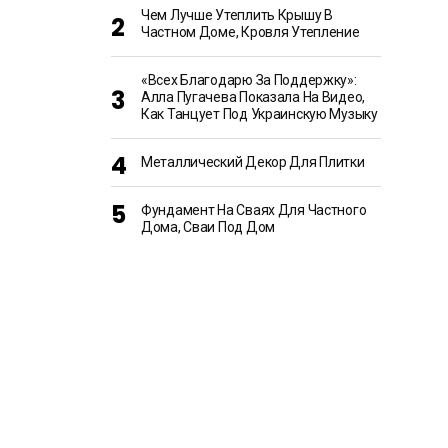
Чем Лучше Утеплить Крышу В
Частном Доме, Кровля Утепление
«Всех Благодарю За Поддержку»:
Алла Пугачева Показала На Видео,
Как Танцует Под Украинскую Музыку
Металлический Декор Для Плитки
Фундамент На Сваях Для Частного
Дома, Сваи Под Дом