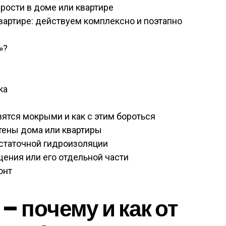
ырости в доме или квартире
вартире: действуем комплексно и поэтапно
»?
ка
вятся мокрыми и как с этим бороться
тены дома или квартиры
остаточной гидроизоляции
щения или его отдельной части
онт
– почему и как от