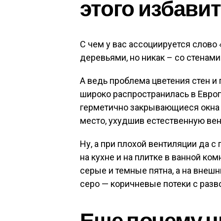
этого избави
С чем у вас ассоциируется слово «
деревьями, но никак – со стенами
А ведь проблема цветения стен и 
широко распространилась в Европе
герметично закрывающиеся окна 
место, ухудшив естественную ве
Ну, а при плохой вентиляции да 
на кухне и на плитке в ванной ко
серые и темные пятна, а на внеш
серо — коричневые потеки с разво
Еще почему ц