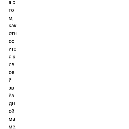
а о
то
м,
как
отн
ос
итс
я к
св
ое
й
зв
ёз
дн
ой
ма
ме.