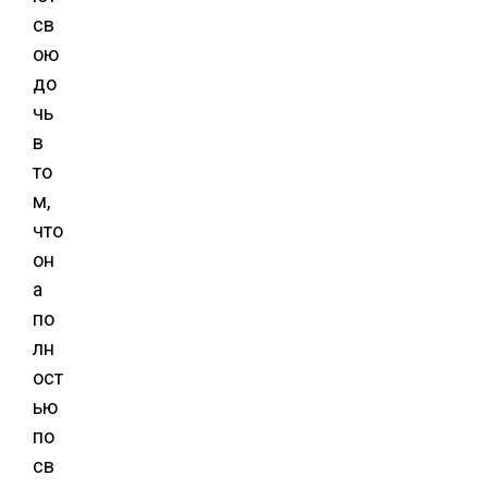
св
ою
до
чь
в
то
м,
что
он
а
по
лн
ост
ью
по
св