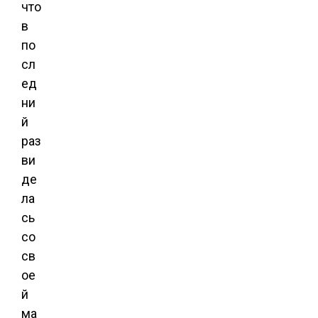
что
в
по
сл
ед
ни
й
раз
ви
де
ла
сь
со
св
ое
й
ма