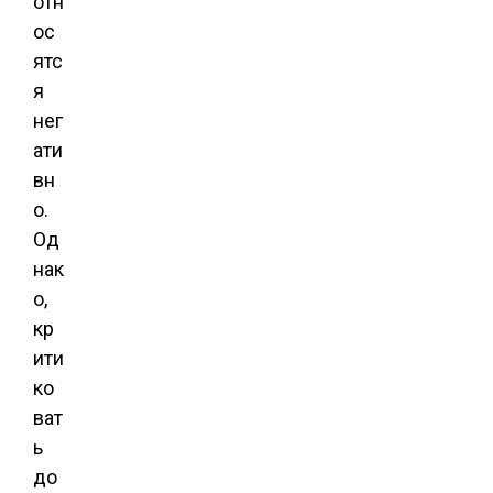
отн
ос
ятс
я
нег
ати
вн
о.
Од
нак
о,
кр
ити
ко
ват
ь
до