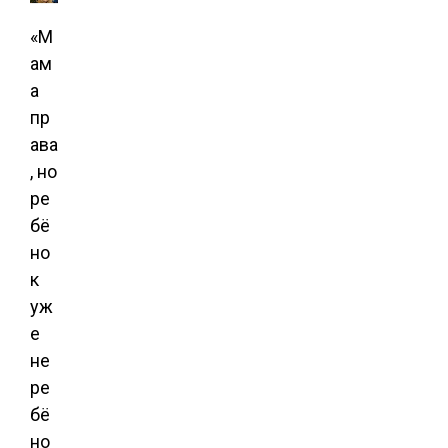
«М
ам
а
пр
ава
, но
ре
бё
но
к
уж
е
не
ре
бё
но