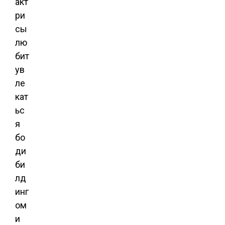
акт
ри
сы
лю
бит
ув
ле
кат
ьс
я
бо
ди
би
лд
инг
ом
и