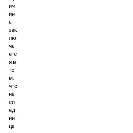
ич
ин
а
зак
лю
ча
етс
я в
то
м,
что
на
сл
ед
ни
ца