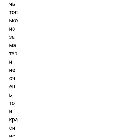
чь
тол
ько
из-
за
ма
тер
и
не
оч
ен
ь-
то
и
кра
си
во.