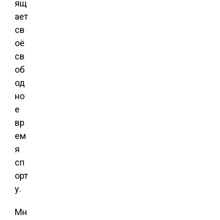
ящ
ает
св
оё
св
об
од
но
е
вр
ем
я
сп
орт
у.
Мн