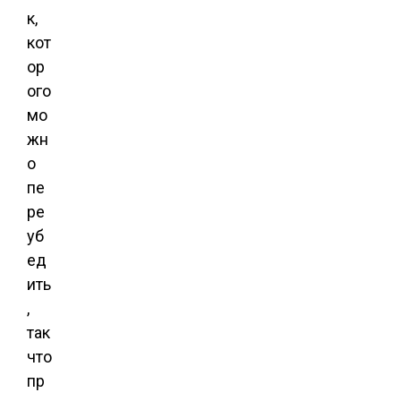
к,
кот
ор
ого
мо
жн
о
пе
ре
уб
ед
ить
,
так
что
пр