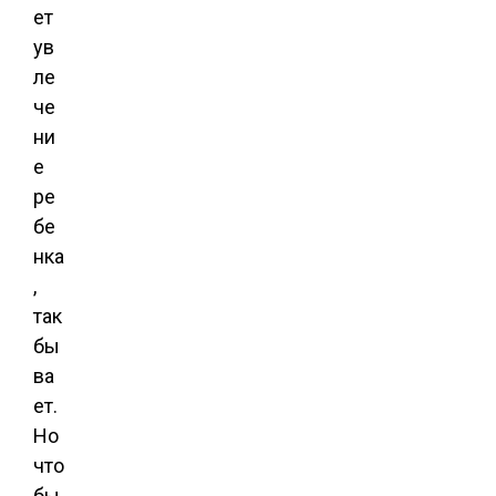
ет
ув
ле
че
ни
е
ре
бе
нка
,
так
бы
ва
ет.
Но
что
бы