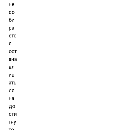
не
со
би
ра
етс
я
ост
ана
вл
ив
ать
ся
на
до
сти
гну
то