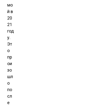
мо
й в
20
21
год
у.
Эт
о
пр
ои
зо
шл
о
по
сл
е