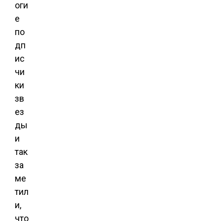
оги
е
по
дп
ис
чи
ки
зв
ез
ды
и
так
за
ме
тил
и,
что