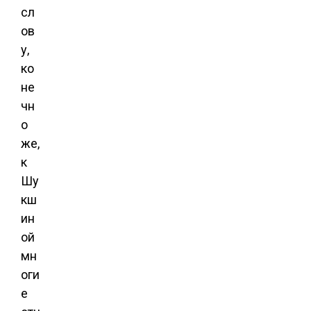
сл
ов
у,
ко
не
чн
о
же,
к
Шу
кш
ин
ой
мн
оги
е