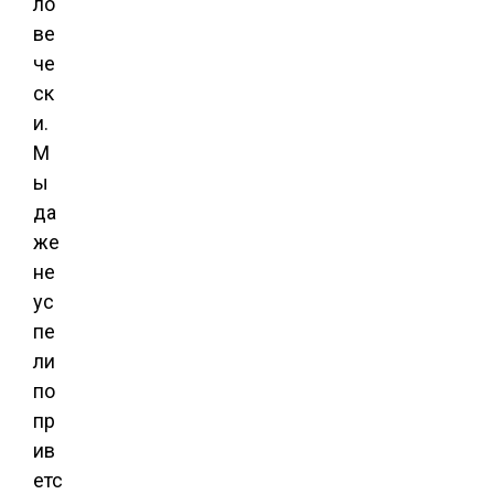
ло
ве
че
ск
и.
М
ы
да
же
не
ус
пе
ли
по
пр
ив
етс