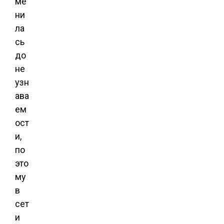
ме
ни
ла
сь
до
не
узн
ава
ем
ост
и,
по
это
му
в
сет
и