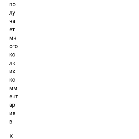
по
лу
ча
ет
мн
ого
ко
лк
их
ко
мм
ент
ар
ие
в.
К