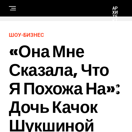
АР
ХИ
ТЕ
КТ
УР
А И
ДИ
ШОУ-БИЗНЕС
ЗА
ЙН
«Она Мне
С
Сказала, Что
Т
Р
О
И
Я Похожа На»:
Т
Е
Л
Ь
С
Дочь Качок
Т
В
О
И
Шукшиной
Р
Е
М
О