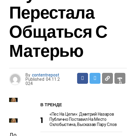
Н
Перестала
Т
Общаться С
Ш
О
У
-
Б
Матерью
И
З
Н
Е
С
By
contentrepost
Published
04.11.2
Е
024
Д
А
И
К
У
В ТРЕНДЕ
Л
И
Н
«Пес На Цепи»: Дмитрий Назаров
А
Публично Поставил На Место
Р
Охлобыстина, Высказав Пару Слов
И
Я
До