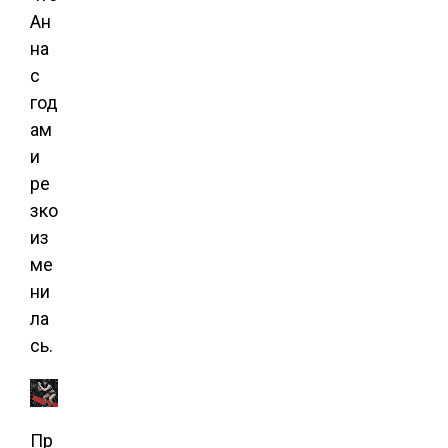
Ан
на
с
год
ам
и
ре
зко
из
ме
ни
ла
сь.
Пр