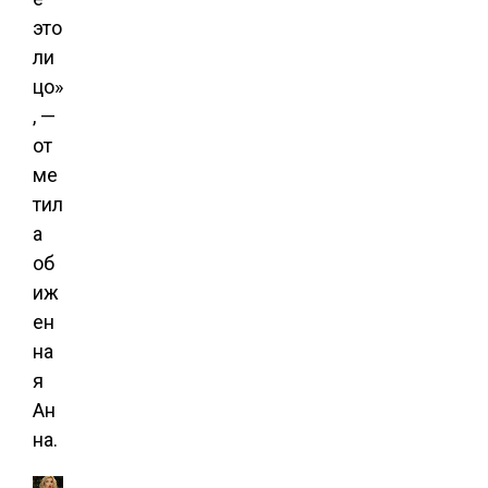
это
ли
цо»
, —
от
ме
тил
а
об
иж
ен
на
я
Ан
на.