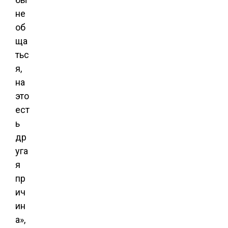
не
об
ща
тьс
я,
на
это
ест
ь
др
уга
я
пр
ич
ин
а»,