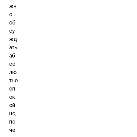
жн
о
об
су
жд
ать
аб
со
лю
тно
сп
ок
ой
но,
по-
че