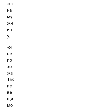
жа
на
му
жч
ин
у.
«Я
не
по
хо
жа.
Так
ие
ве
щи
мо