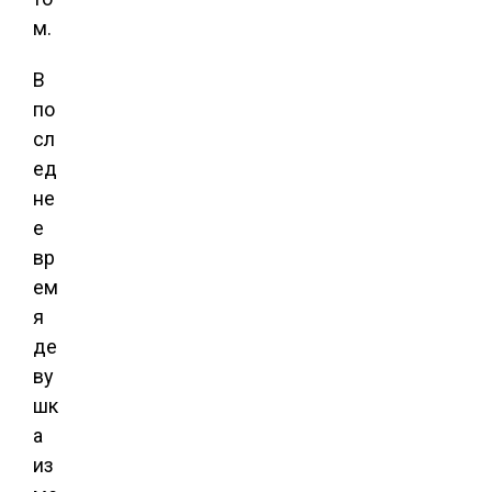
м.
В
по
сл
ед
не
е
вр
ем
я
де
ву
шк
а
из