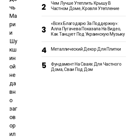
Чем Лучше Утеплить Крышу В
чь
Частном Доме, Кровля Утепление
Ма
ри
«Всех Благодарю За Поддержку»:
Алла Пугачева Показала На Видео,
и
Как Танцует Под Украинскую Музыку
Шу
кш
Металлический Декор Для Плитки
ин
Фундамент На Сваях Для Частного
ой
Дома, Сваи Под Дом
не
да
вн
о
заг
ов
ор
ил