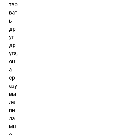
тво
ват
ь
др
уг
др
уга,
он
а
ср
азу
вы
ле
пи
ла
мн
е