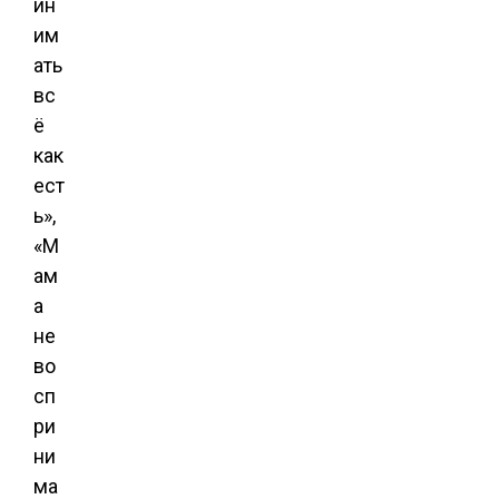
ин
им
ать
вс
ё
как
ест
ь»,
«М
ам
а
не
во
сп
ри
ни
ма