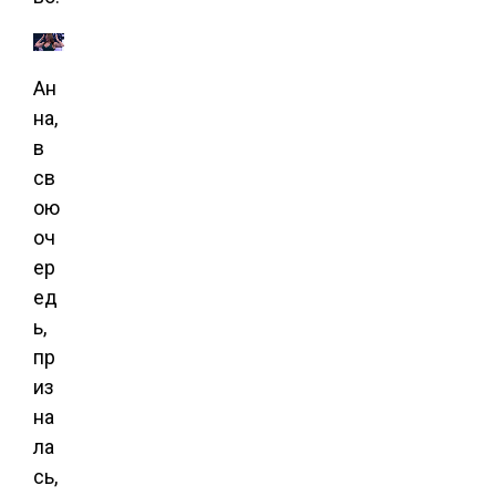
Ан
на,
в
св
ою
оч
ер
ед
ь,
пр
из
на
ла
сь,