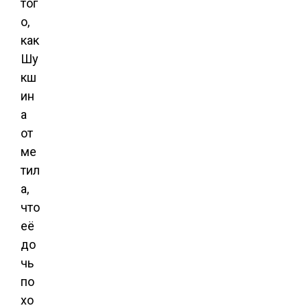
тог
о,
как
Шу
кш
ин
а
от
ме
тил
а,
что
её
до
чь
по
хо