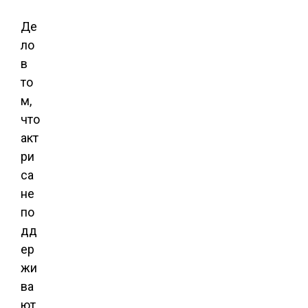
Де
ло
в
то
м,
что
акт
ри
са
не
по
дд
ер
жи
ва
ют