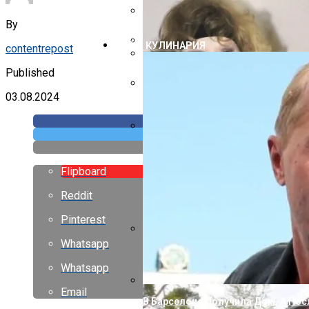
Как Правильно Крыть Крышу Шиф
By
Дизайн Маленьких Гардеробных
ЕДА И КУЛИНАРИЯ
contentrepost
Свес Крыши От Стены Размер
Published
Дизайн Маленьких Бань
03.08.2024
Как Правильно Покрыть Крышу Г
Утепление Крыши Мансарды Изну
Flipboard
Reddit
Pinterest
Whatsapp
С Годами Стали Еще Лучше, Чем 
Расцвели
Whatsapp
Email
В Барселоне Получила Дом, А Пос