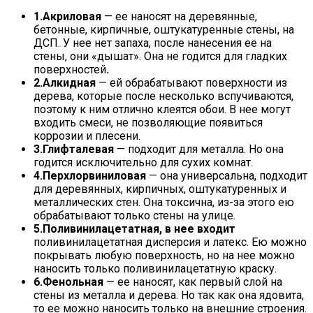
1.
Акриловая
— ее наносят на деревянные,
бетонные, кирпичные, оштукатуренные стены, на
ДСП. У нее нет запаха, после нанесения ее на
стены, они «дышат». Она не годится для гладких
поверхностей
.
2.
Алкидная
— ей обрабатывают поверхности из
дерева, которые после несколько вспучиваются,
поэтому к ним отлично клеятся обои. В нее могут
входить смеси, не позволяющие появиться
коррозии и плесени.
3.
Глифталевая
— подходит для металла. Но она
годится исключительно для сухих комнат.
4.
Перхлорвиниловая
— она универсальна, подходит
для деревянных, кирпичных, оштукатуренных и
металлических стен. Она токсична, из-за этого ею
обрабатывают только стены на улице.
5.
Поливинилацетатная, в нее входит
поливинилацетатная дисперсия и латекс. Ею можно
покрывать любую поверхность, но на нее можно
наносить только поливинилацетатную краску.
6.
Фенольная
— ее наносят, как первый слой на
стены из металла и дерева. Но так как она ядовита,
то ее можно наносить только на внешние строения.