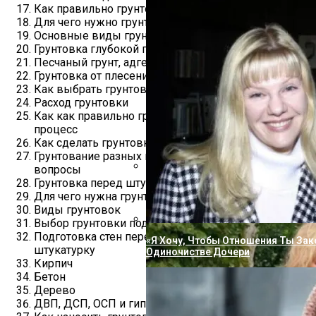
Как правильно грунтовать стены
Для чего нужно грунтовать стены?
Основные виды грунтовки.
Грунтовка глубокой пропитки
Песчаный грунт, адгезионный, путсгрунд
Грунтовка от плесени и грибка
Как выбрать грунтовку
Расход грунтовки
Как как правильно грунтовать стены — сам
процесс
Как сделать грунтовку самому?
Грунтование разных поверхностей, ответы на
вопросы
Грунтовка перед штукатуркой стен
Вперевые Не Сдержал Эмоций, Сор
Для чего нужна грунтовка
Семьи Из-За Подарка Пугачевой
Виды грунтовок
Выбор грунтовки под определенную основу
Подготовка стен перед грунтованием под
«Я Хочу, Чтобы Отношения Ты Зак
штукатурку
Одиночистве Дочери
Кирпич
Бетон
Дерево
ДВП, ДСП, ОСП и гипсокартон