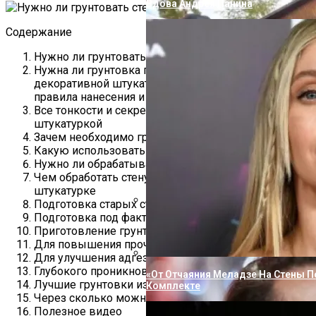
Вдова Андрея Панина
Содержание
Нужно ли грунтовать стены перед штукатуркой
Нужна ли грунтовка перед фактурной или
декоративной штукатуркой: какую выбрать,
правила нанесения и последовательность работ
Все тонкости и секреты грунтовки стен перед
штукатуркой
Зачем необходимо грунтование перед штукатуркой
Какую использовать грунтовку
Нужно ли обрабатывать на гипсовой стене
Чем обработать стену из ДСП и как подготовить к
штукатурке
Подготовка старых стен из бетона
Подготовка под фактурную покраску
«Не Влюбиться Было Невозможно»
Приготовление грунтовки своими руками
Романе С Порошиной
Для повышения прочности
Для улучшения адгезии
Глубокого проникновения
«От Отчаяния Меладзе На Стены П
Лучшие грунтовки из магазина
Комплекте
Через сколько можно штукатурить
Полезное видео