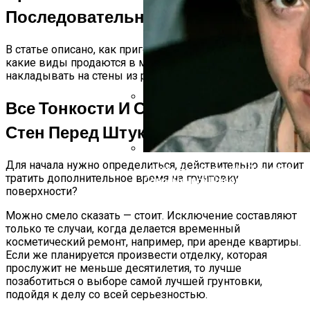
Последовательность Работ
В статье описано, как приготовить грунтовку самим,
какие виды продаются в магазинах. Какую грунтовку
накладывать на стены из разных материалов.
Все Тонкости И Секреты Грунтовки
«Поседела Я Настолько, Что Пере
Стен Перед Штукатуркой
Призналась, Почему Не Следит За
Для начала нужно определиться, действительно ли стоит
«Даже На Секунду Не Пожалел, Чт
тратить дополнительное время на грунтовку
Современной Цивилизации
поверхности?
Можно смело сказать — стоит. Исключение составляют
только те случаи, когда делается временный
косметический ремонт, например, при аренде квартиры.
Если же планируется произвести отделку, которая
прослужит не меньше десятилетия, то лучше
позаботиться о выборе самой лучшей грунтовки,
подойдя к делу со всей серьезностью.