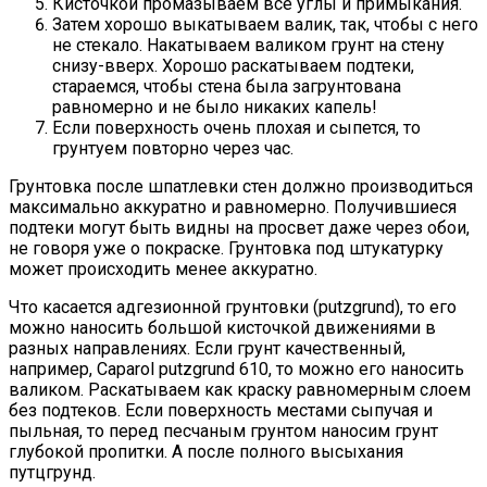
Кисточкой промазываем все углы и примыкания.
Затем хорошо выкатываем валик, так, чтобы с него
не стекало. Накатываем валиком грунт на стену
снизу-вверх. Хорошо раскатываем подтеки,
стараемся, чтобы стена была загрунтована
равномерно и не было никаких капель!
Если поверхность очень плохая и сыпется, то
грунтуем повторно через час.
Грунтовка после шпатлевки стен должно производиться
максимально аккуратно и равномерно. Получившиеся
подтеки могут быть видны на просвет даже через обои,
не говоря уже о покраске. Грунтовка под штукатурку
может происходить менее аккуратно.
Что касается адгезионной грунтовки (putzgrund), то его
можно наносить большой кисточкой движениями в
разных направлениях. Если грунт качественный,
например, Caparol putzgrund 610, то можно его наносить
валиком. Раскатываем как краску равномерным слоем
без подтеков. Если поверхность местами сыпучая и
пыльная, то перед песчаным грунтом наносим грунт
глубокой пропитки. А после полного высыхания
путцгрунд.