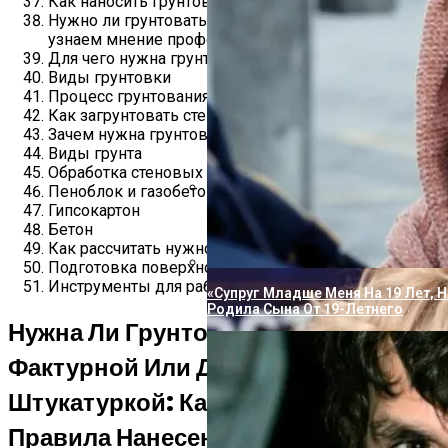
Как наносить грунтовку
Нужно ли грунтовать стены перед штукатуркой —
узнаем мнение профессионалов
Для чего нужна грунтовка
Виды грунтовки
Процесс грунтования
Как загрунтовать стены перед штукатуркой
Зачем нужна грунтовка
Виды грунта
Обработка стеновых ограждений
Пеноблок и газобетон
Гипсокартон
Пугачева И Галкин Решили Опубл
Бетон
Повзрослевшими Детьми
Как рассчитать нужное количество грунта
Подготовка поверхности
Инструменты для работ
«Супруг Младше Меня На 19 Лет, Н
Родила Сына От 19-Летнего
Нужна Ли Грунтовка Перед
Фактурной Или Декоративной
Штукатуркой: Какую Выбрать,
Правила Нанесения И