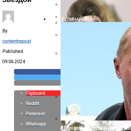
Двускатная Крыша Дома Своими Р
Дизайн Лестничных Пролетов В Ч
ЕДА И КУЛИНАРИЯ
Дизайн Маленьких Дач
Надворные Постройки Под Одной
By
contentrepost
Как Правильно Крыть Крышу Шиф
Published
09.06.2024
Свес Крыши От Стены Размер
Flipboard
Reddit
С Годами Стали Еще Лучше, Чем 
Расцвели
Pinterest
Whatsapp
В Барселоне Получила Дом, А Пос