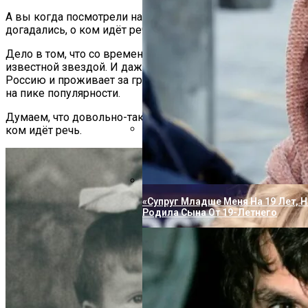
А вы когда посмотрели на снимок этой звезды, сразу же
догадались, о ком идёт речь?
Дело в том, что со временем она стала всемирно
известной звездой. И даже сейчас, когда покинула
Россию и проживает за границей, находится всё равно
на пике популярности.
Думаем, что довольно-таки легко было догадаться, о
ком идёт речь.
Пугачева И Галкин Решили Опубл
Повзрослевшими Детьми
«Супруг Младше Меня На 19 Лет, Н
Родила Сына От 19-Летнего