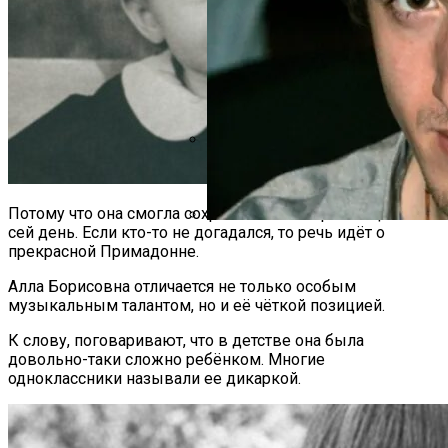
«Поседела Я Настолько, Что Пере
Призналась, Почему Не Следит За
Потому что она смогла сохранить свои черты лица по
сей день. Если кто-то не догадался, то речь идёт о
«Даже На Секунду Не Пожалел, Чт
прекрасной Примадонне.
Современной Цивилизации
Алла Борисовна отличается не только особым
музыкальным талантом, но и её чёткой позицией.
К слову, поговаривают, что в детстве она была
довольно-таки сложно ребёнком. Многие
одноклассники называли ее дикаркой.