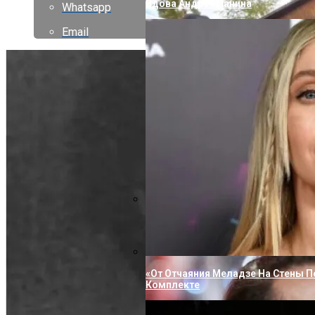
Вдова Андрея Панина
Whatsapp
Email
«Не Влюбиться Было Невозможно»
Романе С Порошиной
«От Отчаяния Меладзе На Стены П
Комплекте