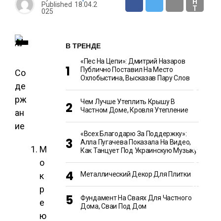
Н
Published
18.04.2
Т
025
Ш
О
В ТРЕНДЕ
У
-
«Пес На Цепи»: Дмитрий Назаров
Б
Публично Поставил На Место
Со
И
Охлобыстина, Высказав Пару Слов
З
де
Н
Е
рж
С
Чем Лучше Утеплить Крышу В
Частном Доме, Кровля Утепление
ан
ие
Е
«Всех Благодарю За Поддержку»:
Д
Алла Пугачева Показала На Видео,
А
М
И
Как Танцует Под Украинскую Музыку
К
о
У
Л
Металлический Декор Для Плитки
к
И
Н
р
А
Фундамент На Сваях Для Частного
Р
е
И
Дома, Сваи Под Дом
Я
ю