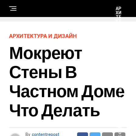
АР
ХИ
ТЕ
КТ
УР
А И
ДИ
АРХИТЕКТУРА И ДИЗАЙН
ЗА
ЙН
Мокреют
С
Стены В
Т
Р
О
И
Частном Доме
Т
Е
Л
Ь
С
Что Делать
Т
В
О
И
Р
Е
М
О
By
contentrepost