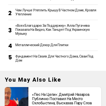
Чем Лучше Утеплить Крышу В Частном Доме, Кровля
Утепление
«Всех Благодарю За Поддержку»: Алла Пугачева
Показала На Видео, Как Танцует Под Украинскую
Музыку
Металлический Декор Для Плитки
Фундамент На Сваях Для Частного Дома, Сваи Под
Дом
You May Also Like
«Пес На Цепи»: Дмитрий Назаров
Публично Поставил На Место
Охлобыстина, Высказав Пару Слов