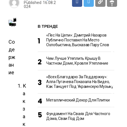
Н
Published
16.08.2
Т
024
Ш
О
В ТРЕНДЕ
У
-
«Пес На Цепи»: Дмитрий Назаров
Б
Публично Поставил На Место
Со
И
Охлобыстина, Высказав Пару Слов
З
де
Н
Е
рж
С
Чем Лучше Утеплить Крышу В
Частном Доме, Кровля Утепление
ан
ие
Е
«Всех Благодарю За Поддержку»:
Д
Алла Пугачева Показала На Видео,
А
К
И
Как Танцует Под Украинскую Музыку
К
а
У
Л
Металлический Декор Для Плитки
к
И
Н
з
А
Фундамент На Сваях Для Частного
Р
а
И
Дома, Сваи Под Дом
Я
к