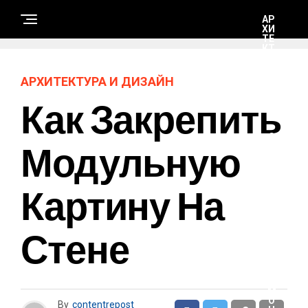
АР
ХИ
ТЕ
КТ
УР
А И
ДИ
АРХИТЕКТУРА И ДИЗАЙН
ЗА
ЙН
Как Закрепить
С
Модульную
Т
Р
О
И
Картину На
Т
Е
Л
Ь
С
Стене
Т
В
О
И
Р
Е
М
О
By
contentrepost