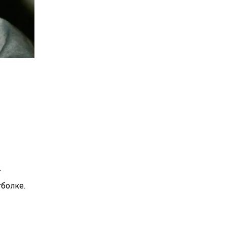
ова Призналась, Почему Не Следит За Собой
ворил О Современной Цивилизации
.
тболке.