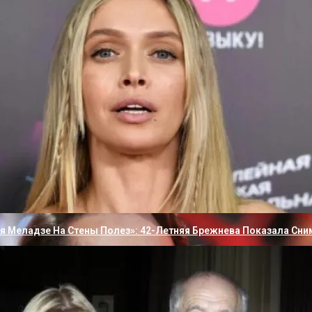
ься Было Невозможно»: Максим Дрозд Решил Рассказать Всю 
ия Меладзе На Стены Полез»: 42-Летняя Брежнева Показала Сни