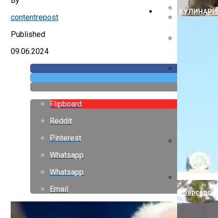
By
Дизайн Мал
ЕДА И КУЛИНАРИ
contentrepost
Дизайн Лоф
Как Правил
Published
09.06.2024
Утепление 
Устройство
Flipboard
Reddit
Pinterest
Whatsapp
С Годами С
Whatsapp
Email
В Барселон