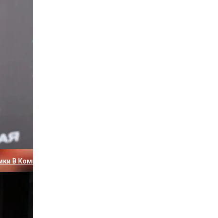
Правду О Романе С Порошиной
мки В Комплекте