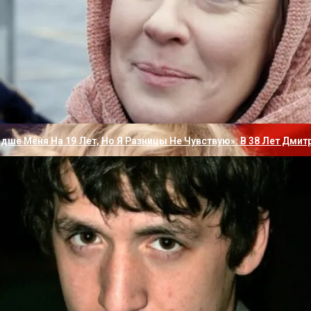
адимир в каждом интервью говорит о том же. Никогда не б
 Галкин Решили Опубликовать Новый Семейный Портрет С Повз
дше Меня На 19 Лет, Но Я Разницы Не Чувствую»: В 38 Лет Дми