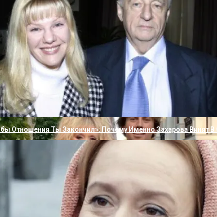
е Сдержал Эмоций, Сорвался И Поругался: Галкин Накричал На 
тобы Отношения Ты Закончил»: Почему Именно Захарова Винят В
нокур за свои 76 лет всегда оставался верным своей супр
ции жизненной. Лишь покажем вам, как выглядит его единс