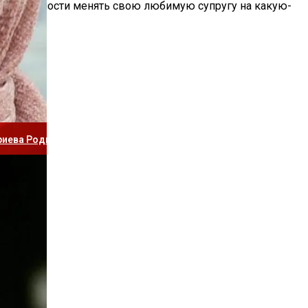
ыло надобности менять свою любимую супругу на какую-
рослевшими Детьми
триева Родила Сына От 19-Летнего