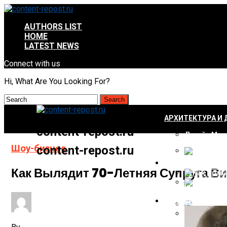
AUTHORS LIST
HOME
LATEST NEWS
Connect with us
Hi, What Are You Looking For?
АРХИТЕКТУРА И 
content-repost.ru
Дизайн Мал
Шоу-бизнес
content-repost.ru
СТРОИТЕЛЬСТВО
Дизайн Лес
Как Вылядит 70-Летняя Супруга Ви
Как Правил
Дизайн Мал
ШОУ-БИЗНЕС
Свес Крыши