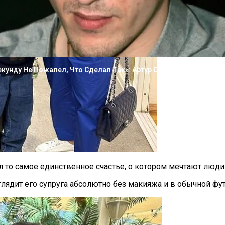
 Настолько, Что Перестала Куда-То Ходить»: 58-Летняя Дрозд
екунду Не Пожалел, Что Сделал Так»: Артур Смольянинов Заго
л то самое единственное счастье, о котором мечтают люди
лядит его супруга абсолютно без макияжа и в обычной фу