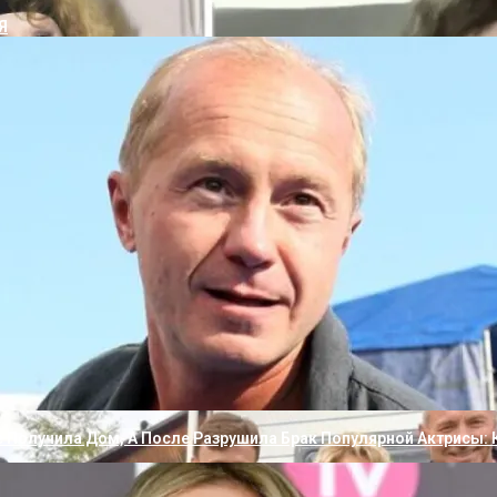
еньких Бань
Я
та 30 М
ьно Покрыть Крышу Гаража
Крыши Мансарды Изнутри Своими Руками
 Двухскатной Крыши Своими Руками
тали Еще Лучше, Чем В Юности: Звездные Женщины, Которые С
е Получила Дом, А После Разрушила Брак Популярной Актрисы: 