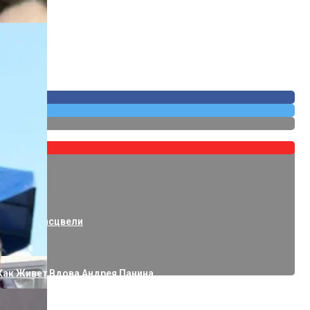
 Годами Расцвели
Как Живет Вдова Андрея Панина