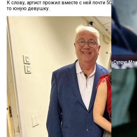
К слову, артист прожил вместе с ней почти 50 лет. Вл
то юную девушку.
Пугачева И
«Супруг Мла