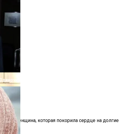
Члена Семьи Из-За Подарка Пугачевой
 Одиночистве Дочери
уге.
твенная женщина, которая покорила сердце на долгие