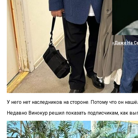
«Поседела Я
«Даже На С
У него нет наследников на стороне. Потому что он нашё
Недавно Винокур решил показать подписчикам, как выг