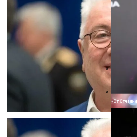
«Не Влюбит
«От Отчаян