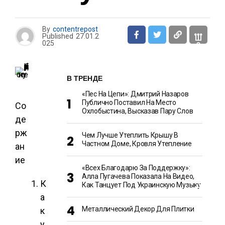
Н
Т
By
contentrepost
Published
27.01.2
Ш
025
О
У
-
Б
И
В ТРЕНДЕ
З
Н
«Пес На Цепи»: Дмитрий Назаров
Е
С
Публично Поставил На Место
Со
Охлобыстина, Высказав Пару Слов
де
Е
рж
Чем Лучше Утеплить Крышу В
Д
Частном Доме, Кровля Утепление
ан
А
И
ие
К
У
«Всех Благодарю За Поддержку»:
Л
Алла Пугачева Показала На Видео,
И
К
Как Танцует Под Украинскую Музыку
Н
А
а
Р
И
Металлический Декор Для Плитки
к
Я
у