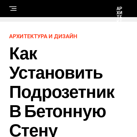
АР
ХИ
ТЕ
КТ
УР
А И
ДИ
АРХИТЕКТУРА И ДИЗАЙН
ЗА
ЙН
Как
С
Установить
Т
Р
О
И
Подрозетник
Т
Е
Л
Ь
С
В Бетонную
Т
В
О
И
Стену
Р
Е
М
О