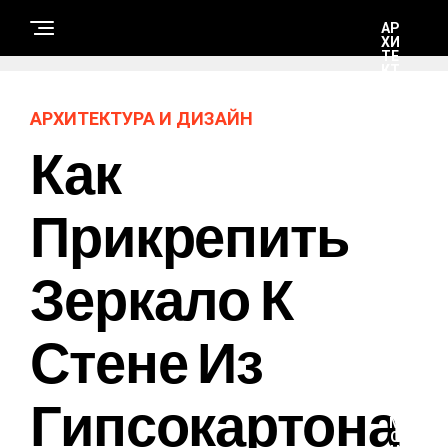
АР
ХИ
ТЕ
КТ
УР
А И
ДИ
АРХИТЕКТУРА И ДИЗАЙН
ЗА
ЙН
Как
С
Прикрепить
Т
Р
О
И
Зеркало К
Т
Е
Л
Ь
С
Стене Из
Т
В
О
И
Гипсокартона
Р
Е
М
О