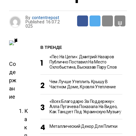
Н
Т
By
contentrepost
Published
16.07.2
Ш
025
О
У
-
Б
И
В ТРЕНДЕ
З
Н
«Пес На Цепи»: Дмитрий Назаров
Е
С
Публично Поставил На Место
Со
Охлобыстина, Высказав Пару Слов
де
Е
рж
Чем Лучше Утеплить Крышу В
Д
Частном Доме, Кровля Утепление
ан
А
И
ие
К
У
«Всех Благодарю За Поддержку»:
Л
Алла Пугачева Показала На Видео,
И
К
Как Танцует Под Украинскую Музыку
Н
А
а
Р
И
Металлический Декор Для Плитки
к
Я
п