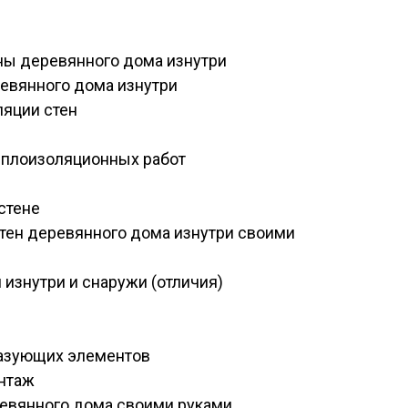
ены деревянного дома изнутри
евянного дома изнутри
ляции стен
еплоизоляционных работ
стене
стен деревянного дома изнутри своими
изнутри и снаружи (отличия)
разующих элементов
онтаж
ревянного дома своими руками