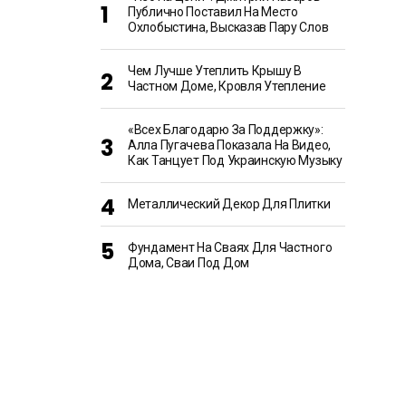
Публично Поставил На Место
Охлобыстина, Высказав Пару Слов
Чем Лучше Утеплить Крышу В
Частном Доме, Кровля Утепление
«Всех Благодарю За Поддержку»:
Алла Пугачева Показала На Видео,
Как Танцует Под Украинскую Музыку
Металлический Декор Для Плитки
Фундамент На Сваях Для Частного
Дома, Сваи Под Дом