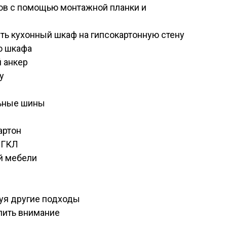
в с помощью монтажной планки и
ть кухонный шкаф на гипсокартонную стену
о шкафа
й анкер
у
с
льные шины
артон
 ГКЛ
й мебели
уя другие подходы
лить внимание