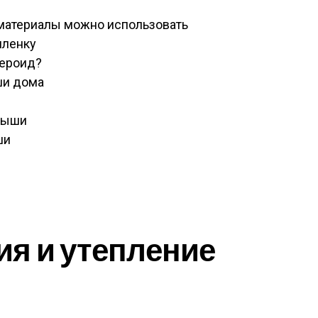
материалы можно использовать
пленку
бероид?
ши дома
рыши
ши
я и утепление