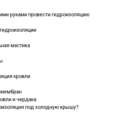
оими руками провести гидроизоляцию
 гидроизоляции
ьная мастика
ы
ляция кровли
 мембран
овли и чердака
роизоляция под холодную крышу?