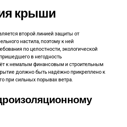
ия крыши
 является второй линией защиты от
льного настила, поэтому к ней
ебования по целостности, экологической
 пришедшего в негодность
дёт к немалым финансовым и строительным
крытие должно быть надёжно прикреплено к
го при сильных порывах ветра.
идроизоляционному