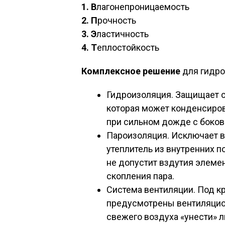
1. В
лагонепроницаемость
2. П
рочность
3. Э
ластичность
4. Т
еплостойкость
Комплексное решение
для гидро
Гидроизоляция. Защищает ст
которая может конденсиров
при сильном дожде с боко
Пароизоляция. Исключает в
утеплитель из внутренних п
не допустит вздутия элемен
скопления пара.
Система вентиляции. Под к
предусмотрены вентиляцион
свежего воздуха «унести» л