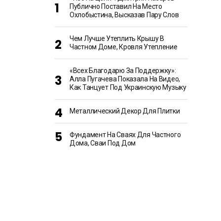
Публично Поставил На Место
Охлобыстина, Высказав Пару Слов
Чем Лучше Утеплить Крышу В
Частном Доме, Кровля Утепление
«Всех Благодарю За Поддержку»:
Алла Пугачева Показала На Видео,
Как Танцует Под Украинскую Музыку
Металлический Декор Для Плитки
Фундамент На Сваях Для Частного
Дома, Сваи Под Дом