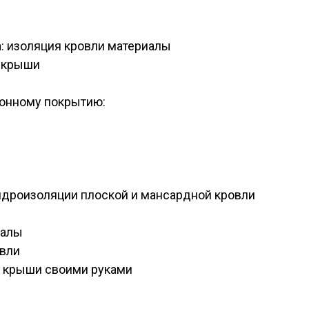
: изоляция кровли материалы
е крыши
ионному покрытию:
идроизоляции плоской и мансардной кровли
иалы
овли
 крыши своими руками