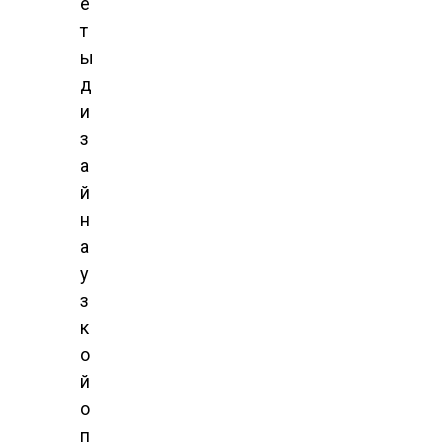
е
т
ы
д
и
з
а
й
н
а
у
з
к
о
й
о
п