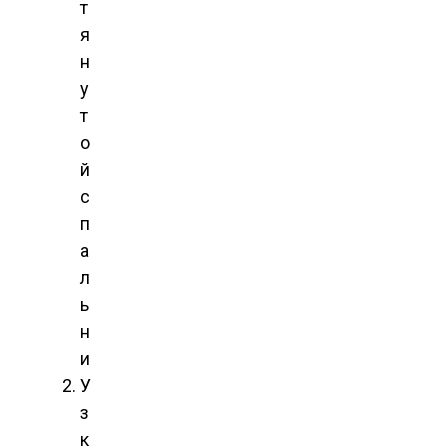
т
я
н
у
т
о
й
с
п
а
л
ь
н
и
У
з
к