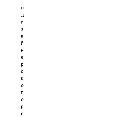
т
ы
д
и
з
а
й
н
е
р
с
к
о
г
о
р
е