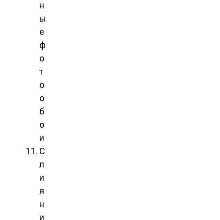
н
ы
е
ф
о
т
о
о
б
о
и
С
л
и
я
н
и