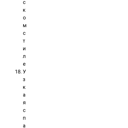
с
к
о
м
с
т
и
л
е
У
з
к
а
я
с
п
а