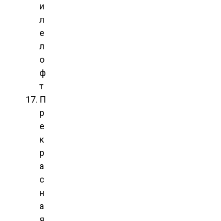
и
л
е
л
о
ф
т
П
р
е
к
р
а
с
н
а
я