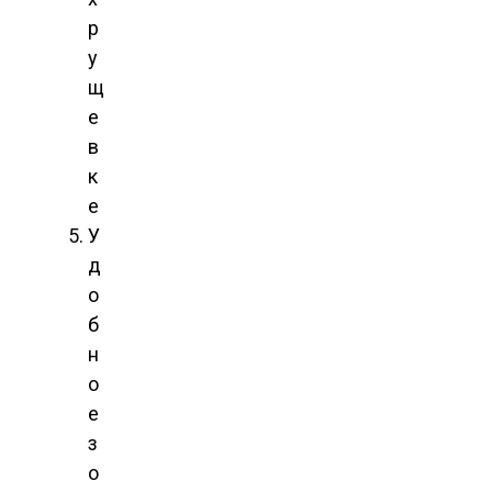
р
у
щ
е
в
к
е
У
д
о
б
н
о
е
з
о