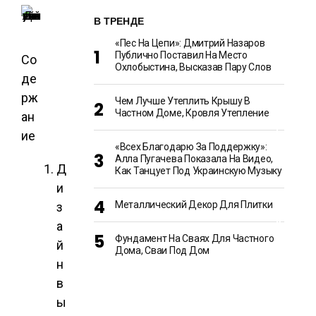
Н
Т
В ТРЕНДЕ
«Пес На Цепи»: Дмитрий Назаров
Ш
Публично Поставил На Место
Со
О
Охлобыстина, Высказав Пару Слов
У
де
-
Б
рж
Чем Лучше Утеплить Крышу В
И
Частном Доме, Кровля Утепление
З
ан
Н
Е
ие
С
«Всех Благодарю За Поддержку»:
Алла Пугачева Показала На Видео,
Д
Как Танцует Под Украинскую Музыку
Е
и
Д
А
Металлический Декор Для Плитки
з
И
К
а
У
Фундамент На Сваях Для Частного
й
Л
Дома, Сваи Под Дом
И
н
Н
А
в
Р
И
ы
Я