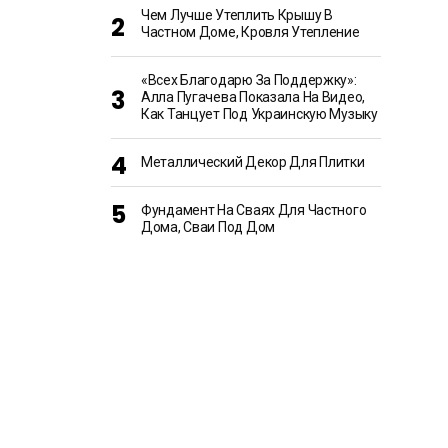
Чем Лучше Утеплить Крышу В
Частном Доме, Кровля Утепление
«Всех Благодарю За Поддержку»:
Алла Пугачева Показала На Видео,
Как Танцует Под Украинскую Музыку
Металлический Декор Для Плитки
Фундамент На Сваях Для Частного
Дома, Сваи Под Дом