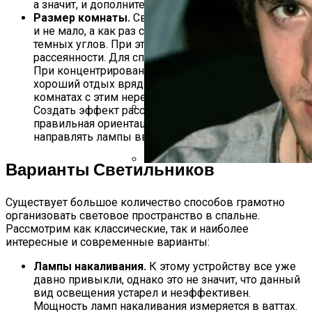
а значит, и дополнительный мягкий источник света.
Размер комнаты.
Света должно быть не много, но
и не мало, а как раз столько, чтобы не оставалось
темных углов. При этом учитывайте и принцип
рассеянности. Для спальни это особенно актуально.
При концентрированном свете настроиться на
хороший отдых вряд ли получится. В маленьких
комнатах с этим нередко возникают проблемы.
Создать эффект рассеянности позволит
правильная ориентация источников света – лучше
«Поседела Я Настолько, Что Пере
направлять лампы вверх, на стены или потолок.
Призналась, Почему Не Следит За
Варианты Светильников
«Даже На Секунду Не Пожалел, Чт
Современной Цивилизации
Существует большое количество способов грамотно
организовать световое пространство в спальне.
Рассмотрим как классические, так и наиболее
интересные и современные варианты:
Лампы накаливания.
К этому устройству все уже
давно привыкли, однако это не значит, что данный
вид освещения устарел и неэффективен.
Мощность ламп накаливания измеряется в ваттах.