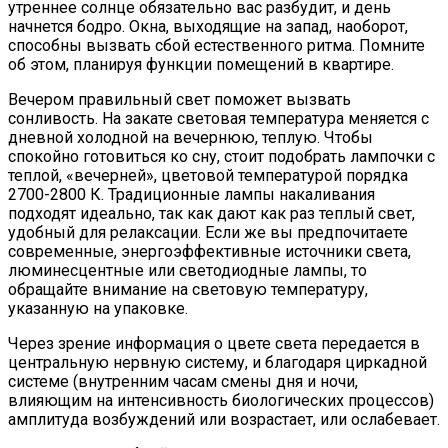
утреннее солнце обязательно вас разбудит, и день
начнется бодро. Окна, выходящие на запад, наоборот,
способны вызвать сбой естественного ритма. Помните
об этом, планируя функции помещений в квартире.
Вечером правильный свет поможет вызвать
сонливость. На закате световая температура меняется с
дневной холодной на вечернюю, теплую. Чтобы
спокойно готовиться ко сну, стоит подобрать лампочки с
теплой, «вечерней», цветовой температурой порядка
2700-2800 К. Традиционные лампы накаливания
подходят идеально, так как дают как раз теплый свет,
удобный для релаксации. Если же вы предпочитаете
современные, энергоэффективные источники света,
люминесцентные или светодиодные лампы, то
обращайте внимание на световую температуру,
указанную на упаковке.
Через зрение информация о цвете света передается в
центральную нервную систему, и благодаря циркадной
системе (внутренним часам смены дня и ночи,
влияющим на интенсивность биологических процессов)
амплитуда возбуждений или возрастает, или ослабевает.