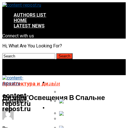
AUTHORS LIST
HOME
LATEST NEWS
Connect with us
Hi, What Are You Looking For?
АРХИТЕКТУРА И ДИЗАЙН
Архитектура и дизайн
Дизайн Летних Беседок
content-
Дизайн Освещения В Спальне
content-
repost.ru
repost.ru
СТРОИТЕЛЬСТВО И РЕМОНТ
Дизайн Летней Дачи
Дизайн Летней Веранды
Чем Перекрыть Крышу Гаража Де