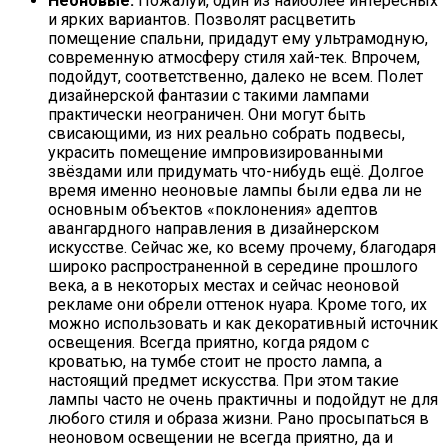
Неоновые.
Пожалуй, один из наиболее интересных
и ярких вариантов. Позволят расцветить
помещение спальни, придадут ему ультрамодную,
современную атмосферу стиля хай-тек. Впрочем,
подойдут, соответственно, далеко не всем. Полет
дизайнерской фантазии с такими лампами
практически неограничен. Они могут быть
свисающими, из них реально собрать подвесы,
украсить помещение импровизированными
звёздами или придумать что-нибудь ещё. Долгое
время именно неоновые лампы были едва ли не
основным объектов «поклонения» адептов
авангардного направления в дизайнерском
искусстве. Сейчас же, ко всему прочему, благодаря
широко распространенной в середине прошлого
века, а в некоторых местах и сейчас неоновой
рекламе они обрели оттенок нуара. Кроме того, их
можно использовать и как декоративный источник
освещения. Всегда приятно, когда рядом с
кроватью, на тумбе стоит не просто лампа, а
настоящий предмет искусства. При этом такие
лампы часто не очень практичны и подойдут не для
любого стиля и образа жизни. Рано просыпаться в
неоновом освещении не всегда приятно, да и