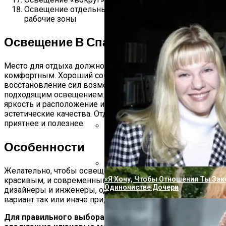
Освещение отдельных уголков в спальне —
рабочие зоны
Освещение В Спальне
Место для отдыха должно быть, в первую очередь,
комфортным. Хороший сон и полноценное
восстановление сил возможны только в помещении с
подходящим освещением. При этом важны не только
яркость и расположение источников света, но и их
эстетические качества. Отдыхать со вкусом намного
приятнее и полезнее.
Вперевые Не Сдержал Эмоций, Сор
Особенности
Семьи Из-За Подарка Пугачевой
Желательно, чтобы освещение в спальне было и
«Я Хочу, Чтобы Отношения Ты Зак
красивым, и современным. Об этом уже позаботились
Одиночистве Дочери
дизайнеры и инженеры, однако выбирать подходящий
вариант так или иначе придётся покупателю.
Для правильного выбора стоит обратить внимание на