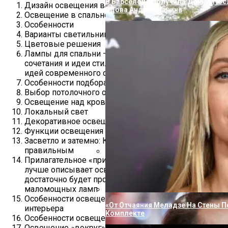
В Барселоне Получила Дом, А Пос
Дизайн освещения в спальне
Вдова Андрея Панина
Освещение в спальне
Особенности
Варианты светильников
Цветовые решения
Лампы для спальни — варианты применения,
сочетания и идеи стильного освещения. 125 фото
идей современного светодизайна
Особенности подбора осветительных приборов
Выбор потолочного освещения
Освещение над кроватью
Локальный свет
Декоративное освещение
Функции освещения спальни
Засветло и затемно: Как сделать свет в спальне
правильным
Прилагательное «приглушенный» как нельзя
«Не Влюбиться Было Невозможно»
лучше описывает освещение в спальне. Но не
Романе С Порошиной
достаточно будет просто ввернуть пару
маломощных ламп
Особенности освещения в спальне — 50 примеров
«От Отчаяния Меладзе На Стены П
интерьера
Комплекте
Особенности освещения в спальне
Освещение «вокруг» кровати в спальне