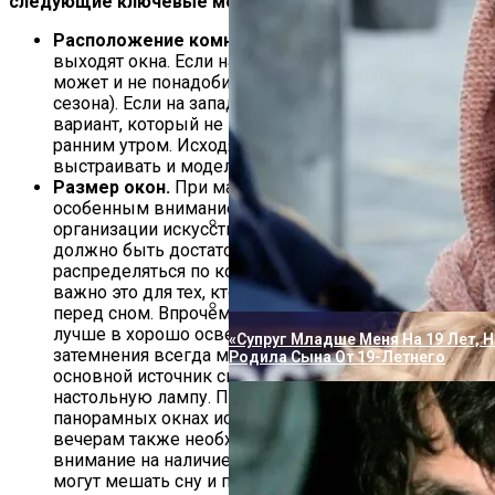
следующие ключевые моменты:
Расположение комнаты.
Нужно определить, куда
выходят окна. Если на восток, то утром освещение
может и не понадобиться (с учетом, конечно,
сезона). Если на запад – нужно подобрать такой
вариант, который не вызывал бы дискомфорт
ранним утром. Исходя из этого, следует
выстраивать и модель освещения по вечерам.
Размер окон.
При маленьких окнах нужно с
особенным вниманием подойди к вопросу
организации искусственного освещения. Света
должно быть достаточно и лучше, если он будет
Пугачева И Галкин Решили Опубл
распределяться по комнате равномерно. Особенно
Повзрослевшими Детьми
важно это для тех, кто, например, любить почитать
перед сном. Впрочем, и работать за компьютером
лучше в хорошо освещенном помещении. Для
«Супруг Младше Меня На 19 Лет, Н
затемнения всегда можно будет выключить
Родила Сына От 19-Летнего
основной источник света и включить, к примеру,
настольную лампу. При больших или даже
панорамных окнах искусственное освещение по
вечерам также необходимо. Кроме того, обратите
внимание на наличие фонарей во дворе дома – они
могут мешать сну и придётся использовать шторы,