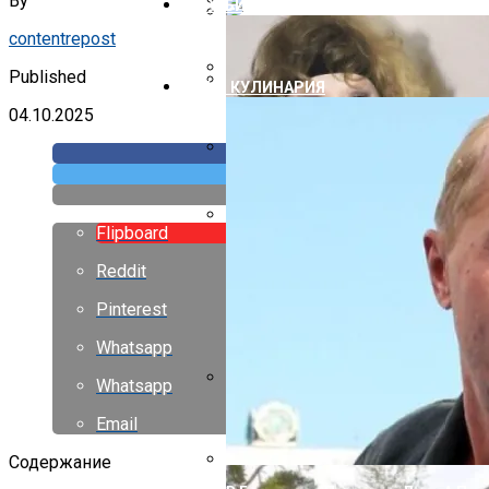
By
ШОУ-БИЗНЕС
Дизайн Маленьких Домиков
contentrepost
Противообледенительная Систем
Published
ЕДА И КУЛИНАРИЯ
Дизайн Летней Беседки
Как Правильно Построить Крышу 
04.10.2025
Многощипцовая Крыша Своими Ру
Flipboard
Отделка Трубы На Крыше Из Проф
Reddit
Pinterest
Whatsapp
Whatsapp
С Годами Стали Еще Лучше, Чем 
Email
Расцвели
Содержание