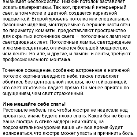
вызывает беспокойство. Низкий потолок заставляет
искать альтернативы. Так вот, приятный интерьерный
свет, в том числе и цветной, создается карнизной
подсветкой. Второй уровень потолка или специальные
фасонные изделия, монтируемые в верхней части стен
по периметру комнаты, предоставляют пространство
для скрытых источников света — потолочных ламп или
светодиодных лент. Потолочные лампы, светодиодные
и люминесцентные, отличаются большей мощностью,
чем ленты. Но и те, и другие, и лампы, и ленты, требуют
профессионального монтажа.
Точечное освещение, особенно встроенная в натяжной
потолок картина звездного неба, также позволяет
обойтись без центральной люстры, но с той разницей,
что свет от «точек» падает прямо. Он менее приятен по
ощущениям, чем свет отраженный.
И не мешайте себе спать!
Расставьте мебель так, чтобы люстра не нависала над
кроватью, иначе будете плохо спать. Какой бы не была
ваша люстра, в стиле модерн или хайтек, на
подсознательном уровне ваше «я» все время будет
волноваться, что люстра может упасть и причинить боль.