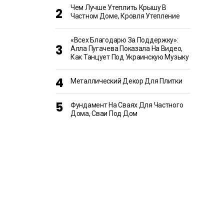
Чем Лучше Утеплить Крышу В
Частном Доме, Кровля Утепление
«Всех Благодарю За Поддержку»:
Алла Пугачева Показала На Видео,
Как Танцует Под Украинскую Музыку
Металлический Декор Для Плитки
Фундамент На Сваях Для Частного
Дома, Сваи Под Дом