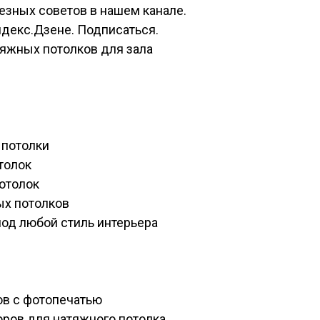
лезных советов в нашем канале.
ндекс.Дзене. Подписаться.
яжных потолков для зала
 потолки
толок
отолок
х потолков
од любой стиль интерьера
ов с фотопечатью
ров для натяжного потолка