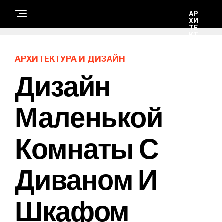
АР
ХИ
ТЕ
КТ
УР
А И
ДИ
АРХИТЕКТУРА И ДИЗАЙН
ЗА
ЙН
Дизайн
С
Маленькой
Т
Р
О
И
Комнаты С
Т
Е
Л
Ь
С
Диваном И
Т
В
О
И
Шкафом
Р
Е
М
О