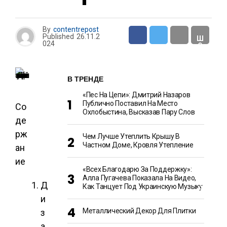
Н
Т
By
contentrepost
Published
26.11.2
Ш
024
О
У
-
Б
И
В ТРЕНДЕ
З
Н
«Пес На Цепи»: Дмитрий Назаров
Е
С
Публично Поставил На Место
Со
Охлобыстина, Высказав Пару Слов
де
Е
рж
Чем Лучше Утеплить Крышу В
Д
Частном Доме, Кровля Утепление
ан
А
И
ие
К
У
«Всех Благодарю За Поддержку»:
Л
Алла Пугачева Показала На Видео,
И
Д
Как Танцует Под Украинскую Музыку
Н
А
и
Р
И
Металлический Декор Для Плитки
з
Я
а