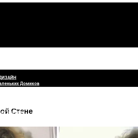
ДИЗАЙН
еньких Домиков
 И РЕМОНТ
ой Стене
ней Беседки
ьно Построить Крышу Дома Своими Руками
еньких Деревянных Домов
вая Крыша Своими Руками Схема