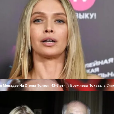
к бетонной стене
применения
ей
ла выбора
ься Было Невозможно»: Максим Дрозд Решил Рассказать Всю 
ия Меладзе На Стены Полез»: 42-Летняя Брежнева Показала Сни