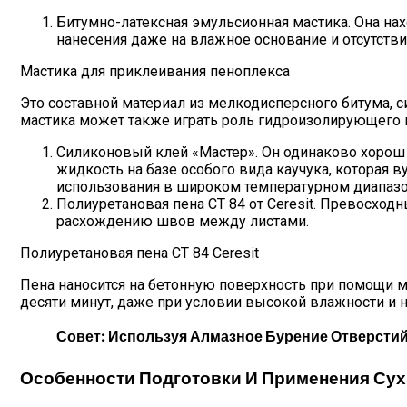
Битумно-латексная эмульсионная мастика. Она на
нанесения даже на влажное основание и отсутств
Мастика для приклеивания пеноплекса
Это составной материал из мелкодисперсного битума, с
мастика может также играть роль гидроизолирующего 
Силиконовый клей «Мастер». Он одинаково хорош п
жидкость на базе особого вида каучука, которая 
использования в широком температурном диапазоне 
Полиуретановая пена CT 84 от Ceresit. Превосхо
расхождению швов между листами.
Полиуретановая пена CT 84 Ceresit
Пена наносится на бетонную поверхность при помощи мо
десяти минут, даже при условии высокой влажности и ни
Совет: Используя Алмазное Бурение Отверсти
Особенности Подготовки И Применения Су