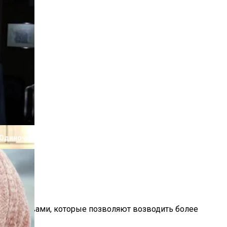
Члена Семьи Из-За Подарка Пугачевой
 Одиночистве Дочери
и свойствами, которые позволяют возводить более