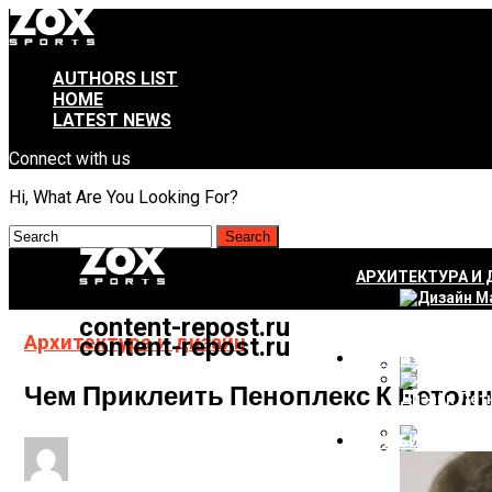
AUTHORS LIST
HOME
LATEST NEWS
Connect with us
Hi, What Are You Looking For?
АРХИТЕКТУРА И 
content-repost.ru
Дизайн Мал
Архитектура и дизайн
content-repost.ru
СТРОИТЕЛЬСТВО
Чем Приклеить Пеноплекс К Бетонн
Дизайн Лет
Как Правил
ШОУ-БИЗНЕС
Дизайн Мал
Многощипцо