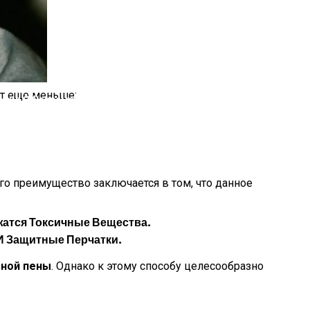
ова Призналась, Почему Не Следит За Собой
ет еще меньше:
ворил О Современной Цивилизации
го преимущество заключается в том, что данное
жатся Токсичные Вещества.
И Защитные Перчатки.
ьной пены
. Однако к этому способу целесообразно