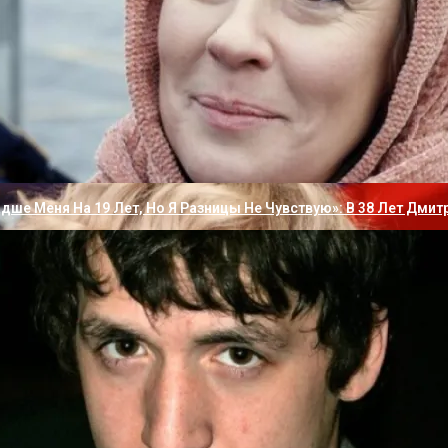
ПС, используемый главным образом в качестве теплоизол
ть процедуру его монтажа.
у
 Материалы
 Галкин Решили Опубликовать Новый Семейный Портрет С Повз
без применения каких-либо дополнительных элементов кр
дше Меня На 19 Лет, Но Я Разницы Не Чувствую»: В 38 Лет Дми
 Выступы, Для Их Демонтажа Используется Резка Желе
мо подготовить следующие материалы: