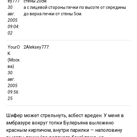
ey777
стены 20см
30
а с лицевой стороны печки по высоте от середины
авг.
до верха печки от стены 5см.
2005
09:04:
02
YourO
2Aleksey777:
K
(Моск
ва)
30
авг.
2005
09:56:
25
Шифер может стрельнуть, асбест вреден. У меня в
амбразуре вокруг топки Булерьяна выложено
красным кирпичом, внутри парилки — наполовину