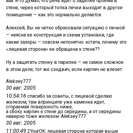
ааа. я-то думал, что речь идет о заделке проема в
стене, через который топка печки выходит в другое
помещение — как это нормально делается.
Алексей, Вы не четко обрисовали ситуацию с печкой
— неясна ее конструкция и схема установки, где
какие зазоры — совсем непонятно: кстати, почему это
«лицевая сторона» ее обращена к стене??
Ну а защитить стенку в парилке — не самое сложное
в этом деле, тот же сэндвич, если кирпич не влезет.
Aleksey777
30 авг. 2005
10:54:16
спасибо за советы, с лицевой сделаю
железом, там впринципе уже каменка идет,
сгораемая поверхность ниже,
а сбоку кирпич к стене до середины, а от середины
наверно тоже железом. Aleksey777
30 авг. 2005
11:00:49
2YourOK: лицевая сторона которая выше