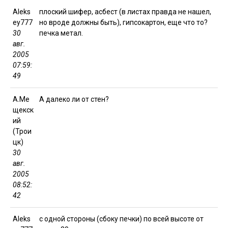
Aleks
плоский шифер, асбест (в листах правда не нашел,
ey777
но вроде должны быть), гипсокартон, еще что то?
30
печка метал.
авг.
2005
07:59:
49
А.Ме
А далеко ли от стен?
щекск
ий
(Трои
цк)
30
авг.
2005
08:52:
42
Aleks
с одной стороны (сбоку печки) по всей высоте от