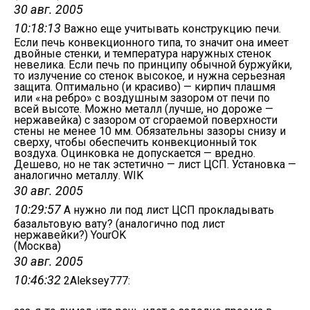
30 авг. 2005
10:18:13
Важно еще учитывать конструкцию печи.
Если печь конвекционного типа, то значит она имеет
двойные стенки, и температура наружных стенок
невелика. Если печь по принципу обычной буржуйки,
то излучение со стенок высокое, и нужна серьезная
защита. Оптимально (и красиво) — кирпич плашмя
или «на ребро» с воздушным зазором от печи по
всей высоте. Можно металл (лучше, но дороже —
нержавейка) с зазором от сгораемой поверхности
стены не менее 10 мм. Обязательны зазоры снизу и
сверху, чтобы обеспечить конвекционный ток
воздуха. Оцинковка не допускается — вредно.
Дешево, но не так эстетично — лист ЦСП. Установка —
аналогично металлу. WIK
30 авг. 2005
10:29:57
А нужно ли под лист ЦСП прокладывать
базальтовую вату? (аналогично под лист
нержавейки?) YourOK
(Москва)
30 авг. 2005
10:46:32
2Aleksey777: