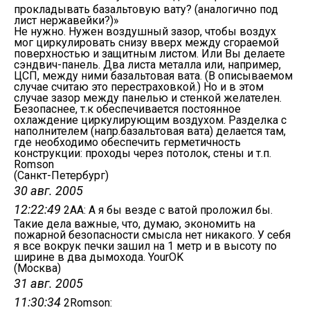
прокладывать базальтовую вату? (аналогично под
лист нержавейки?)»
Не нужно. Нужен воздушный зазор, чтобы воздух
мог циркулировать снизу вверх между сгораемой
поверхностью и защитным листом. Или Вы делаете
сэндвич-панель. Два листа металла или, например,
ЦСП, между ними базальтовая вата. (В описываемом
случае считаю это перестраховкой.) Но и в этом
случае зазор между панелью и стенкой желателен.
Безопаснее, т.к обеспечивается постоянное
охлаждение циркулирующим воздухом. Разделка с
наполнителем (напр.базальтовая вата) делается там,
где необходимо обеспечить герметичность
конструкции: проходы через потолок, стены и т.п.
Romson
(Санкт-Петербург)
30 авг. 2005
12:22:49
2АА: А я бы везде с ватой проложил бы.
Такие дела важные, что, думаю, экономить на
пожарной безопасности смысла нет никакого. У себя
я все вокрук печки зашил на 1 метр и в высоту по
ширине в два дымохода. YourOK
(Москва)
31 авг. 2005
11:30:34
2Romson: