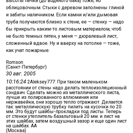
высоты печки (до водяного бака) тоже, но
облицовочным. Стыки с деревом заполнены глиной
и забиты наличником. Если камни и/или дымовая
труба получаются близко к стене, ее — стенку — надо
бы прикрыть каким-то листовым материалом, чтоб
не было темных пятен, у меня — дюралевый лист,
сложенный вдвое. Ну и вверху на потолке — тоже,
как учат пожарные.
Romson
(Санкт-Петербург)
30 авг. 2005
10:16:24
2Aleksey777: При таком маленьком
расстоянии от стены надо делать теплоизоляционный
сэндвич. Сделать можно из металлического листа,
лучше из полированного аллюминия или
нержавейки, они хорошо тепло отражают. Делается
так: металлическую трубку пилить на кусочки по 20
мм. Это будут шайбы-прокладки под листы. Теперь
от стенки утеплитель базальтовый 20 мм. и лист на
этих шайбах, затем воздушный зазор и еще один лист
на шайбах. АА
(Москва)