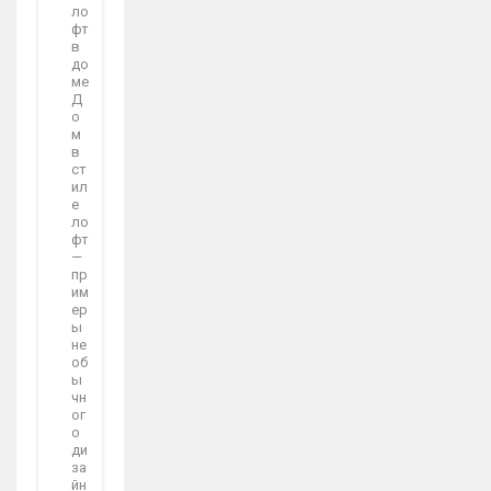
ло
фт
в
до
ме
Д
о
м
в
ст
ил
е
ло
фт
—
пр
им
ер
ы
не
об
ы
чн
ог
о
ди
за
йн