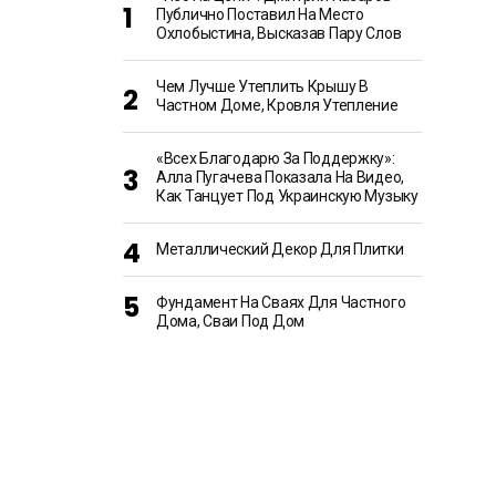
Публично Поставил На Место
Охлобыстина, Высказав Пару Слов
Чем Лучше Утеплить Крышу В
Частном Доме, Кровля Утепление
«Всех Благодарю За Поддержку»:
Алла Пугачева Показала На Видео,
Как Танцует Под Украинскую Музыку
Металлический Декор Для Плитки
Фундамент На Сваях Для Частного
Дома, Сваи Под Дом