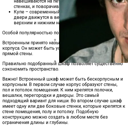
навешиваются на петли, закрепленные на боковых
стенках, и поворачиваются на определенный угол.
Купе – современный вариант шкафа, в котором
двери движутся в вертикальной плоскости по
верхним и нижним направляющим.
Особой популярностью пользуются шкафы-купе.
Встроенным принято называть шкаф без собственного
корпуса. Он может быть установлен в нишу или у
«Поседела Я Настолько, Что Пере
прямой стены.
Призналась, Почему Не Следит За
Правильно подобранный шкаф позволяет существенно
сэкономить пространство.
«Даже На Секунду Не Пожалел, Чт
Современной Цивилизации
Важно! Встроенный шкаф может быть бескорпусным и
корпусным. В первом случае корпус образуют стены,
пол и потолок помещения. К ним крепятся полочки,
вешалки, перегородки и дверцы. Это самый
подходящий вариант для ниши. Во втором случае шкаф
имеет одну или две боковые стенки, которые крепятся к
стене помещения, полу и потолку. Подобную
конструкцию можно создать в любом месте без
ограничения длины и глубины.