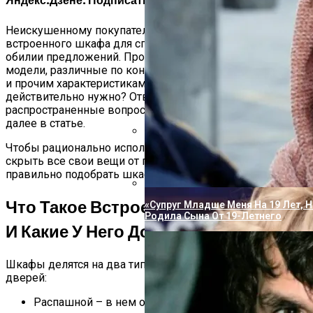
Яндекс.Дзене. Подписаться.
Неискушенному покупателю, стоящему перед выбором
встроенного шкафа для спальни, легко потеряться в
обилии предложений. Производители предлагают
модели, различные по конструкции, материалу, отделке
и прочим характеристикам. Как выбрать то, что
действительно нужно? Ответы на самые
распространенные вопросы и важные детали выбора
далее в статье.
Чтобы рационально использовать пространство и
Пугачева И Галкин Решили Опубл
скрыть все свои вещи от посторонних взглядов, важно
Повзрослевшими Детьми
правильно подобрать шкаф для своей спальни.
Что Такое Встроенный Шкаф-Купе
«Супруг Младше Меня На 19 Лет, Н
Родила Сына От 19-Летнего
И Какие У Него Достоинства
Шкафы делятся на два типа по способу открывания
дверей:
Распашной – в нем одна дверь или несколько