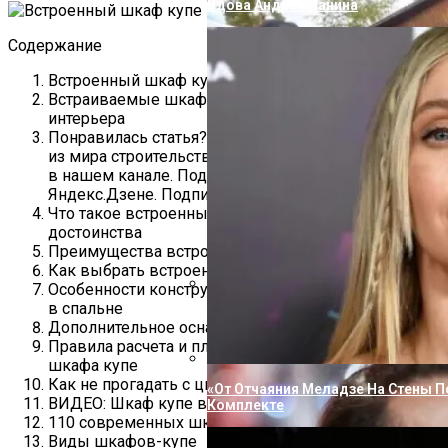
Вдова Андрея Панина
Содержание
Встроенный шкаф купе в спальню дизайн
Встраиваемые шкафы купе в спальню — идеи для
интерьера
Понравилась статья? Следите за новыми идеями
из мира строительства, дизайна, полезных советов
в нашем канале. Подписывайтесь на нас в
Яндекс.Дзене. Подписаться.
Что такое встроенный шкаф-купе и какие у него
достоинства
Преимущества встроенного шкафа-купе
Как выбрать встроенный шкаф-купе
Особенности конструкции встроенного шкафа-купе
в спальне
«Не Влюбиться Было Невозможно»
Дополнительное оснащение шкафа-купе в спальне
Романе С Порошиной
Правила расчета и планирования встроенного
шкафа купе
Как не прогадать с цветом шкафа-купе
«От Отчаяния Меладзе На Стены П
ВИДЕО: Шкаф купе в спальне – 150 вариантов.
Комплекте
110 современных шкафов-купе для спальни
Виды шкафов-купе