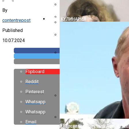
Отделка Трубы На Крыше Из Проф
By
Дизайн Лестничных Пролетов В Ч
ЕДА И КУЛИНАРИЯ
contentrepost
Дизайн Маленьких Дач
Двускатная Крыша Дома Своими Р
Published
10.07.2024
Надворные Постройки Под Одной
Как Правильно Крыть Крышу Шиф
Flipboard
Reddit
Pinterest
Whatsapp
С Годами Стали Еще Лучше, Чем 
Расцвели
Whatsapp
Email
В Барселоне Получила Дом, А Пос