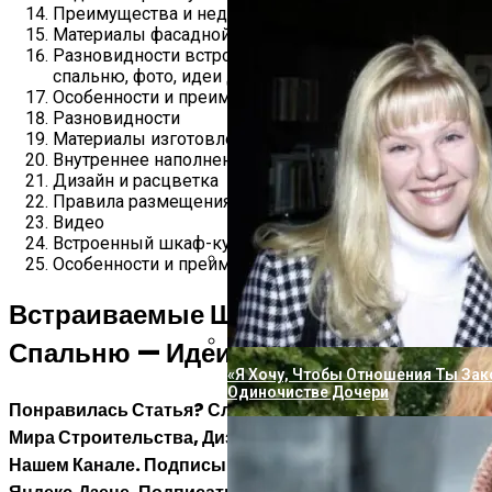
Преимущества и недостатки
Материалы фасадной части
Разновидности встроенных шкафов-купе в
спальню, фото, идеи дизайна
Особенности и преимущества конструкции
Разновидности
Материалы изготовления
Внутреннее наполнение
Дизайн и расцветка
Правила размещения
Видео
Встроенный шкаф-купе в спальне
Особенности и преимущества
Вперевые Не Сдержал Эмоций, Сор
Встраиваемые Шкафы Купе В
Семьи Из-За Подарка Пугачевой
Спальню — Идеи Для Интерьера
«Я Хочу, Чтобы Отношения Ты Зак
Одиночистве Дочери
Понравилась Статья
? Следите За Новыми Идеями Из
Мира Строительства, Дизайна, Полезных Советов В
Нашем Канале. Подписывайтесь На Нас В