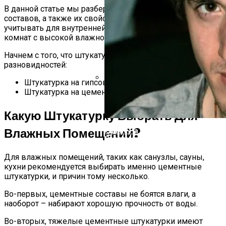
В данной статье мы разберем виды штукатурных
составов, а также их свойства, которые нужно
учитывать для внутренней отделки жилых помещений и
комнат с высокой влажностью.
Начнем с того, что штукатурка бывает двух основных
разновидностей:
Штукатурка на гипсовой основе.
Штукатурка на цементной основе.
«Поседела Я Настолько, Что Пере
Призналась, Почему Не Следит За
Какую Штукатурку Выбрать Для
Влажных Помещений?
«Даже На Секунду Не Пожалел, Чт
Современной Цивилизации
Для влажных помещений, таких как санузлы, сауны,
кухни рекомендуется выбирать именно цементные
штукатурки, и причин тому несколько.
Во-первых, цементные составы не боятся влаги, а
наоборот – набирают хорошую прочность от воды.
Во-вторых, тяжелые цементные штукатурки имеют