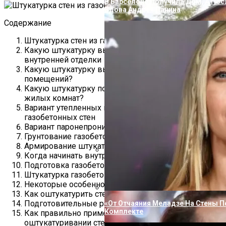
В Барселоне Получила Дом, А Пос
Вдова Андрея Панина
Содержание
Штукатурка стен из газобетона внутри помещения
Какую штукатурку выбрать по газобетону для
внутренней отделки
Какую штукатурку выбрать для влажных
помещений?
Какую штукатурку по газоблоку выбрать для
жилых комнат?
Вариант утепленных паропроницаемых
газобетонных стен
Вариант паронепроницаемых утепленных стен
Грунтование газобетона перед штукатуркой
Армирование штукатурки
Когда начинать внутреннюю штукатурку стен
Подготовка газобетона под штукатурку, видео
«Не Влюбиться Было Невозможно»
Романе С Порошиной
Штукатурка газобетонных стен
Некоторые особенности штукатурки
Как оштукатурить стены из газобетона?
Подготовительные работы
«От Отчаяния Меладзе На Стены П
Комплекте
Как правильно применять сетку при
оштукатуривании стен?