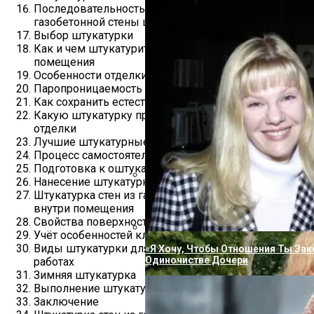
Последовательность работ при отделке
газобетонной стены штукатуркой
Выбор штукатурки
Как и чем штукатурить стены из газобетона внутри
помещения
Особенности отделки газобетонных стен
Паропроницаемость
Как сохранить естественный баланс влажности
Какую штукатурку предпочесть для внутренней
отделки
Лучшие штукатурные смеси
Процесс самостоятельной внутренней штукатурки
Подготовка к оштукатуриванию
Нанесение штукатурки
Штукатурка стен из газобетона, выполняемая
Вперевые Не Сдержал Эмоций, Сор
внутри помещения
Семьи Из-За Подарка Пугачевой
Свойства поверхности
Учёт особенностей кладки
Виды штукатурки для газобетона при внутренних
«Я Хочу, Чтобы Отношения Ты Зак
Одиночистве Дочери
работах
Зимняя штукатурка
Выполнение штукатурных работ
Заключение