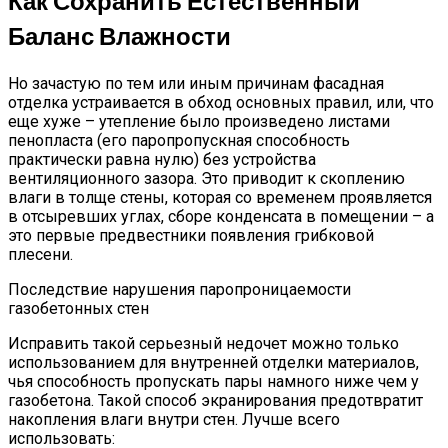
Как Сохранить Естественный
Баланс Влажности
Но зачастую по тем или иным причинам фасадная
отделка устраивается в обход основных правил, или, что
еще хуже – утепление было произведено листами
пенопласта (его паропропускная способность
практически равна нулю) без устройства
вентиляционного зазора. Это приводит к скоплению
влаги в толще стены, которая со временем проявляется
в отсыревших углах, сборе конденсата в помещении – а
это первые предвестники появления грибковой
плесени.
Последствие нарушения паропроницаемости
газобетонных стен
Исправить такой серьезный недочет можно только
использованием для внутренней отделки материалов,
чья способность пропускать пары намного ниже чем у
газобетона. Такой способ экранирования предотвратит
накопления влаги внутри стен. Лучше всего
использовать: