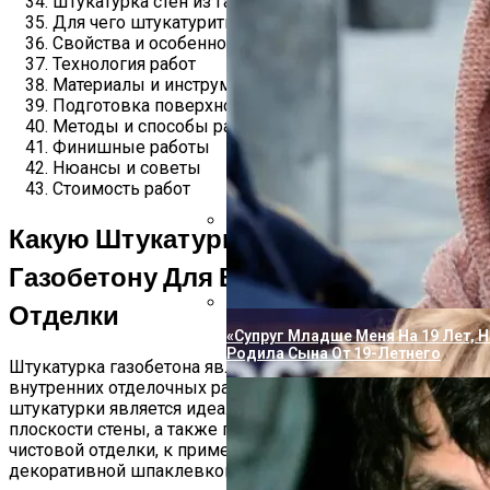
Штукатурка стен из газобетона внутри помещения
Для чего штукатурить газобетонные стены
Свойства и особенности видов штукатурок
Технология работ
Материалы и инструменты
Подготовка поверхности
Методы и способы работы
Финишные работы
Нюансы и советы
Стоимость работ
Какую Штукатурку Выбрать По
Пугачева И Галкин Решили Опубл
Газобетону Для Внутренней
Повзрослевшими Детьми
Отделки
«Супруг Младше Меня На 19 Лет, Н
Родила Сына От 19-Летнего
Штукатурка газобетона является важным этапом при
внутренних отделочных работах. Основными задачами
штукатурки является идеальное выравнивание
плоскости стены, а также прочное основание для
чистовой отделки, к примеру, плиткой, обоями или
декоративной шпаклевкой.