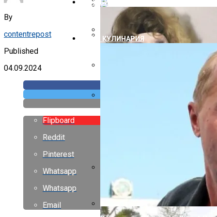
ШОУ-БИЗНЕС
Дизайн Лестничных Пролетов
By
Как Правильно Крыть Крышу Шиф
contentrepost
ЕДА И КУЛИНАРИЯ
Дизайн Маленьких Гардеробных
Свес Крыши От Стены Размер
Published
04.09.2024
Как Правильно Покрыть Крышу Г
Утепление Крыши Мансарды Изну
Flipboard
Reddit
Pinterest
Whatsapp
С Годами Стали Еще Лучше, Чем 
Whatsapp
Расцвели
Email