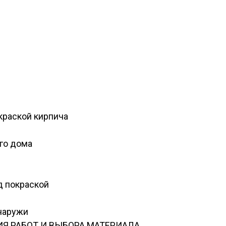
краской кирпича
го дома
д покраской
наружи
Я РАБОТ И ВЫБОРА МАТЕРИАЛА