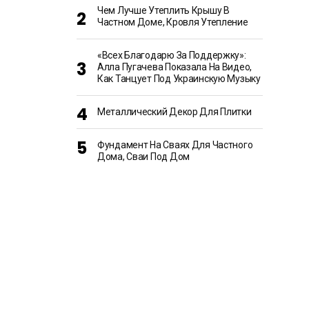
Чем Лучше Утеплить Крышу В
Частном Доме, Кровля Утепление
«Всех Благодарю За Поддержку»:
Алла Пугачева Показала На Видео,
Как Танцует Под Украинскую Музыку
Металлический Декор Для Плитки
Фундамент На Сваях Для Частного
Дома, Сваи Под Дом