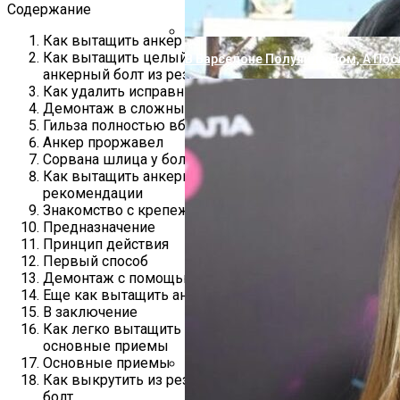
Содержание
Как вытащить анкер из стены
Как вытащить целый, сломанный или ржавый
В Барселоне Получила Дом, А Пос
анкерный болт из резьбы
Как удалить исправный анкер
Демонтаж в сложных случаях
Гильза полностью вбита в стену
Анкер проржавел
Сорвана шлица у болта
Как вытащить анкерный болт из стены: способы,
рекомендации
Знакомство с крепежным изделием
Предназначение
Принцип действия
Первый способ
Демонтаж с помощью электроинструмента
Еще как вытащить анкерный болт из стены?
В заключение
Как легко вытащить анкерный болт из стены:
основные приемы
Основные приемы
Как выкрутить из резьбового отверстия обычный
«Не Влюбиться Было Невозможно»
болт