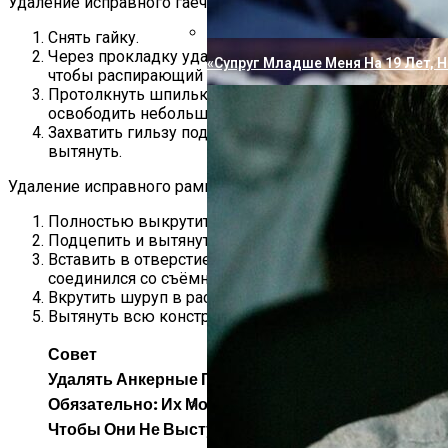
Удаление исправного гаечного анкера:
Снять гайку.
Через прокладку ударить молотком по болту,
«Супруг Младше Меня На 19 Лет, Н
чтобы распирающий элемент вышел из гильзы.
Протолкнуть шпильку вглубь стены, так, чтобы
освободить небольшой край патрона.
Захватить гильзу подходящим инструментом и
вытянуть.
Удаление исправного рамного анкера:
Полностью выкрутить анкерный шуруп.
Подцепить и вытянуть гильзу.
Вставить в отверстие в стене шуруп, так, чтобы он
соединился со съёмной анкерующей частью.
Вкрутить шуруп в распирающий элемент.
Вытянуть всю конструкцию.
Совет
Удалять Анкерные Гильзы Из Стен Не
Обязательно: Их Можно Забить Глубже,
Чтобы Они Не Выступали За Стену, И
«Поседела Я Настолько, Что Пере