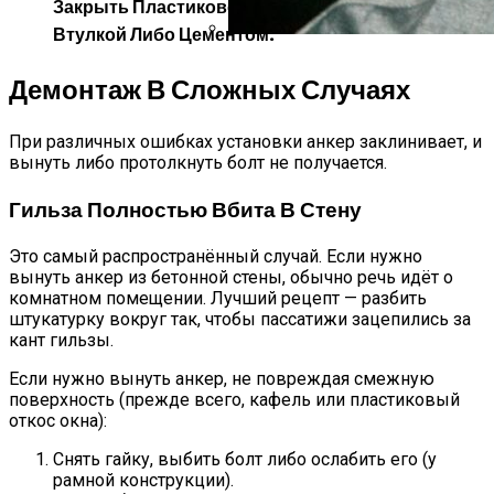
Собой
Закрыть Пластиковой Или Деревянной
Втулкой Либо Цементом.
«Даже На Секунду Не Пожалел, Чт
Демонтаж В Сложных Случаях
При различных ошибках установки анкер заклинивает, и
вынуть либо протолкнуть болт не получается.
Гильза Полностью Вбита В Стену
Это самый распространённый случай. Если нужно
вынуть анкер из бетонной стены, обычно речь идёт о
комнатном помещении. Лучший рецепт — разбить
штукатурку вокруг так, чтобы пассатижи зацепились за
кант гильзы.
Если нужно вынуть анкер, не повреждая смежную
поверхность (прежде всего, кафель или пластиковый
откос окна):
Снять гайку, выбить болт либо ослабить его (у
рамной конструкции).