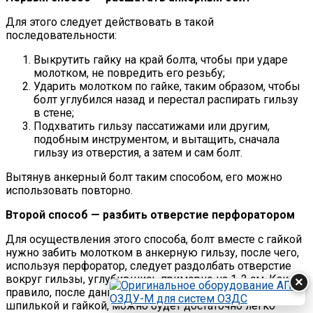
Для этого следует действовать в такой
последовательности:
Выкрутить гайку на край болта, чтобы при ударе
молотком, не повредить его резьбу;
Ударить молотком по гайке, таким образом, чтобы
болт углубился назад и перестал распирать гильзу
в стене;
Подхватить гильзу пассатижами или другим,
подобным инструментом, и вытащить, сначала
гильзу из отверстия, а затем и сам болт.
Вытянув анкерный болт таким способом, его можно
использовать повторно.
Второй способ — разбить отверстие перфоратором
Для осуществления этого способа, болт вместе с гайкой
нужно забить молотком в анкерную гильзу, после чего,
используя перфоратор, следует раздолбать отверстие
вокруг гильзы, углубившись примерно на 1-2 см. Как
×
правило, после данных манипуляций, гильзу вместе со
шпилькой и гайкой, можно будет достаточно легко