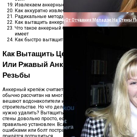
Извлекаем анкерные болты из бетона
Как аккуратно извлечь анкер из стены
Радикальные методы
«От Отчаяния Меладзе На Стены П
Как вытащить анкерный болт из стены
Что такое анкерный болт и какую конструкцию он
имеет
Как быстро вытащить анкерный болт из стены?
Как Вытащить Целый, Сломанный
Или Ржавый Анкерный Болт Из
Резьбы
Анкерный крепёж считается наиболее надёжным и
обычно рассчитан на многие годы. Например, так
вешают водонакопители и даже части стены при
строительстве. Но что делать, если элемент полностью
нужно удалить? Вытащить анкерный болт из бетонной
стены довольно просто, если он исправен и был
правильно установлен. Если монтаж был проведён с
ошибками или болт пострадал при эксплуатации,
Вперевые Не Сдержал Эмоций, Сор
придётся потрудиться.