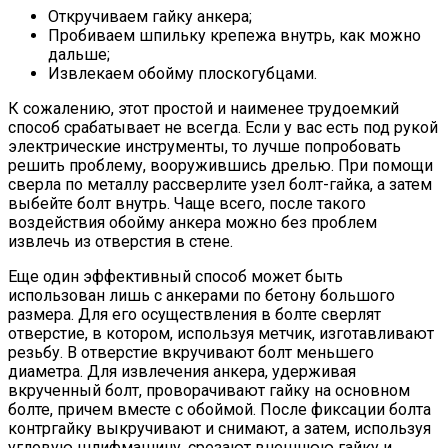
Откручиваем гайку анкера;
Пробиваем шпильку крепежа внутрь, как можно
дальше;
Извлекаем обойму плоскогубцами.
К сожалению, этот простой и наименее трудоемкий
способ срабатывает не всегда. Если у вас есть под рукой
электрические инструменты, то лучше попробовать
решить проблему, вооружившись дрелью. При помощи
сверла по металлу рассверлите узел болт-гайка, а затем
выбейте болт внутрь. Чаще всего, после такого
воздействия обойму анкера можно без проблем
извлечь из отверстия в стене.
Еще один эффективный способ может быть
использован лишь с анкерами по бетону большого
размера. Для его осуществления в болте сверлят
отверстие, в котором, используя метчик, изготавливают
резьбу. В отверстие вкручивают болт меньшего
диаметра. Для извлечения анкера, удерживая
вкрученный болт, проворачивают гайку на основном
болте, причем вместе с обоймой. После фиксации болта
контргайку выкручивают и снимают, а затем, используя
угловую шлифмашину, срезают внешнюю гайку и