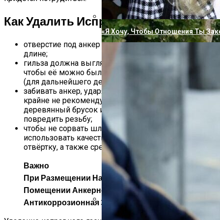
Как Удалить Исправный Анкер
«Я Хочу, Чтобы Отношения Ты Зак
отверстие под анкер должно быть равно ему по
длине;
гильза должна выглядывать из стены настолько,
чтобы её можно было подцепить плоскогубцами
(для дальнейшего демонтажа);
забивать анкер, ударяя по гайке, болту, крючку
крайне не рекомендуется — лучше проложить
деревянный брусок или т.п. амортизатор, чтобы не
повредить резьбу;
чтобы не сорвать шлицу болта, нужно
использовать качественную и чётко подходящую
отвёртку, а также средние обороты шуруповёрта.
Важно
При Размещении На Улице Или В Сыром
Помещении Анкерному Крепежу Требуется
Антикоррозионная Защита.
Пугачева И Галкин Решили Опубл