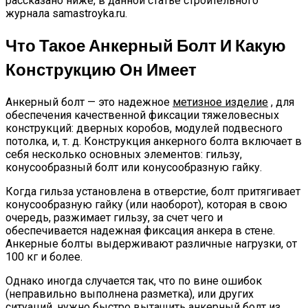
рассказано ниже, в данной статье строительного
журнала samastroyka.ru.
Что Такое Анкерный Болт И Какую
Конструкцию Он Имеет
Анкерный болт — это надежное
метизное изделие
, для
обеспечения качественной фиксации тяжеловесных
конструкций: дверных коробов, модулей подвесного
потолка, и, т. д. Конструкция анкерного болта включает в
себя несколько основных элементов: гильзу,
конусообразный болт или конусообразную гайку.
Когда гильза установлена в отверстие, болт притягивает
конусообразную гайку (или наоборот), которая в свою
очередь, разжимает гильзу, за счет чего и
обеспечивается надежная фиксация анкера в стене.
Анкерные болты выдерживают различные нагрузки, от
100 кг и более.
Однако иногда случается так, что по вине ошибок
(неправильно выполнена разметка), или других
ситуаций, нужно быстро вытащить анкерный болт из