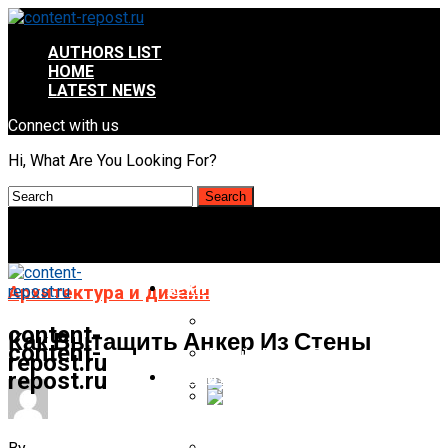
AUTHORS LIST
HOME
LATEST NEWS
Connect with us
Hi, What Are You Looking For?
АРХИТЕКТУРА И ДИЗАЙН
Архитектура и дизайн
Дизайн Летних Веранд
content-
Как Вытащить Анкер Из Стены
content-
Дизайн Летних Беседок
repost.ru
repost.ru
СТРОИТЕЛЬСТВО И РЕМОНТ
Дизайн Летней Дачи
Чем Лучше Перекрыть Крышу Гар