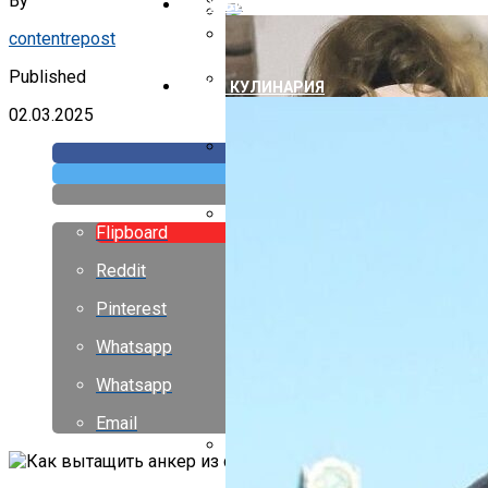
By
Дизайн Летней Веранды
ШОУ-БИЗНЕС
contentrepost
Чем Перекрыть Крышу Гаража Де
Дизайн Маленьких Домиков
Published
ЕДА И КУЛИНАРИЯ
Противообледенительная Систем
02.03.2025
Как Правильно Построить Крышу 
Flipboard
Многощипцовая Крыша Своими Ру
Reddit
Pinterest
Whatsapp
Whatsapp
Email
С Годами Стали Еще Лучше, Чем 