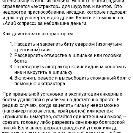
чтобы вынуть болт из резьбы. Неплохо с этой задачей
справляется «экстрактор» для шурупов и винтов. Это
недорогое приспособление, насадки, которые подходят
и для шуруповёрта, и для дрели. Купить его можно на
«АлиЭкспресс» за небольшие деньги.
Как действовать экстрактором:
Насадить и закрепить биту сверлом (изогнутым
крестиком) вниз.
Рассверлить отверстие в шпильке или головке
болта.
Перевернуть экстрактор клиновидным концом в
низ и вкрутить в шпильку.
Включить реверс и высвободить сломанный болт с
помощью экстрактора.
При правильной установке и эксплуатации анкерные
болты удаляются с усилием, но достаточно просто. В
редких случаях, когда зацепить гильзу невозможно
(например плохая сталь, край рвётся) или крепёж
«прикипел» намертво, остаётся единственный выход —
срезать головку либо разрезать сам анкер болгарской
пилой. Если анкер держал шведский уголок или др.