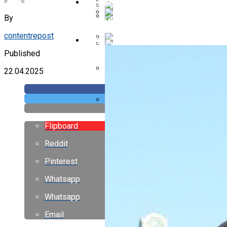
Дизайн Летней Веранды
ШОУ-БИЗНЕС
By
Чем Перекрыть Крышу Гаража Де
С Годами Стали Еще Лучше, Чем 
Дизайн Маленьких Домиков
contentrepost
ЕДА И КУЛИНАРИЯ
Противообледенительная Систем
Published
«Не Влюбиться Было Невозможно»
22.04.2025
Как Правильно Построить Крышу 
Многощипцовая Крыша Своими Ру
Flipboard
Reddit
Pinterest
Whatsapp
Whatsapp
Email