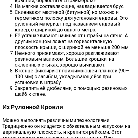
крышей, обработать «Праймером».
На мягкие составляющие, накладывается брус.
Склеивают мастикой (битумной) но можно и
герметиком полоску для установки ендовы. Это
рулонный материал, под названием ендовый
ковёр, с шириной до одного метра.
Её устанавливают начиная от штрабы на стене. А
другим концом ложат на горизонтальную
плоскость крыши, с шириной не меньше 200 мм.
Немного прижимают, хорошо разглаживают
резиновым валиком. Большие крошки, на
склеенных стыках, хорошо вычищают.
В конце фиксируют прижимающей планкой (90—
130 мм) с загибом, укладывающейся при
установке в штрабу.
Закрепить её дюбелями, с помощью резиновых
шайб к стене.
Из Рулонной Кровли
Можно выполнять различными технологиями.
Традиционно он кладётся с обязательным напуском на
вертикальную плоскость, и крепится рейками. Этот
метод годится для плоских, скатных крыш.
Для