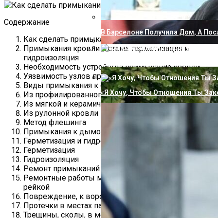
Содержание
В Барселоне Получила Дом, А Пос
Как сделать примыкание кровли к стене
Примыкания кровли к стене: герметизация и
Вперевые Не Сдержал Эмоций, Сор
гидроизоляция
«От Отчаяния Меладзе На Стены П
Необходимость устройства примыкания кровли
Уязвимость узлов примыкания
Виды примыкания к стене
«Я Хочу, Чтобы Отношения Ты Зак
Из профилированного металла
Из мягкой и керамической кровли
Из рулонной кровли
Метод флешинга
Примыкания к дымоходу и трубе
Герметизация и гидроизоляция
Герметизация
Гидроизоляция
Ремонт примыканий
Ремонтные работы мягкой кровли: саморезами,
рейкой
Повреждение, к воронке внутреннего водостока
Протечки в местах парапета
Трещины, сколы, в местах соприкосновения