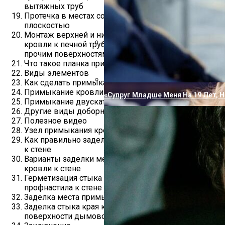
вытяжных труб
Протечка в местах сопряжения с вертикальной
плоскостью
Монтаж верхней и нижней планки примыкания
кровли к печной трубе, дымоходу, стене здания и
прочим поверхностям
Пугачева И Галкин Решили Опубл
Что такое планка примыкания
Виды элементов
Как сделать примыкание кровли к стене здания
Примыкание кровли к трубе дымохода
«Супруг Младше Меня На 19 Лет, Н
Примыкание двускатной крыши к односкатной
Другие виды доборных элементов
Полезное видео
Узел примыкания кровли к стене
Как правильно заделать место примыкания кровли
к стене
Варианты заделки места примыкания материала
кровли к стене
Герметизация стыка в месте примыкания
профнастила к стене
Заделка места примыкания мягкой кровли
Заделка стыка края кровли в месте примыкания к
поверхности дымовой трубы