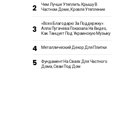
Чем Лучше Утеплить Крышу В
Частном Доме, Кровля Утепление
«Всех Благодарю За Поддержку»:
Алла Пугачева Показала На Видео,
Как Танцует Под Украинскую Музыку
Металлический Декор Для Плитки
Фундамент На Сваях Для Частного
Дома, Сваи Под Дом