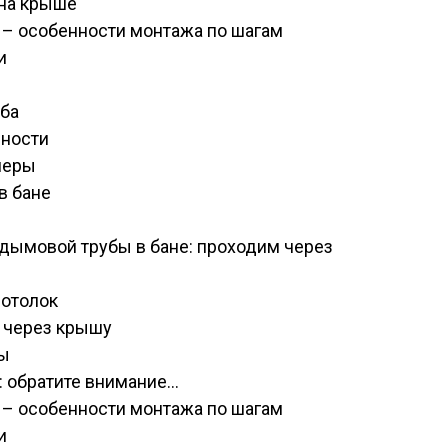
 на крыше
е – особенности монтажа по шагам
и
уба
нности
меры
в бане
дымовой трубы в бане: проходим через
отолок
 через крышу
бы
 обратите внимание…
е – особенности монтажа по шагам
и