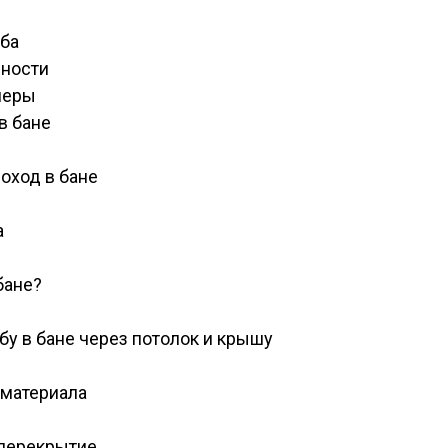
уба
нности
меры
в бане
оход в бане
а
бане?
бу в бане через потолок и крышу
 материала
 перекрытие