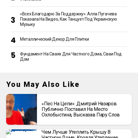
«Всех Благодарю За Поддержку»: Алла Пугачева
Показала На Видео, Как Танцует Под Украинскую
Музыку
Металлический Декор Для Плитки
Фундамент На Сваях Для Частного Дома, Сваи Под
Дом
You May Also Like
«Пес На Цепи»: Дмитрий Назаров
Публично Поставил На Место
Охлобыстина, Высказав Пару Слов
Чем Лучше Утеплить Крышу В
Частном Доме, Кровля Утепление