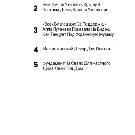
Чем Лучше Утеплить Крышу В
Частном Доме, Кровля Утепление
«Всех Благодарю За Поддержку»:
Алла Пугачева Показала На Видео,
Как Танцует Под Украинскую Музыку
Металлический Декор Для Плитки
Фундамент На Сваях Для Частного
Дома, Сваи Под Дом