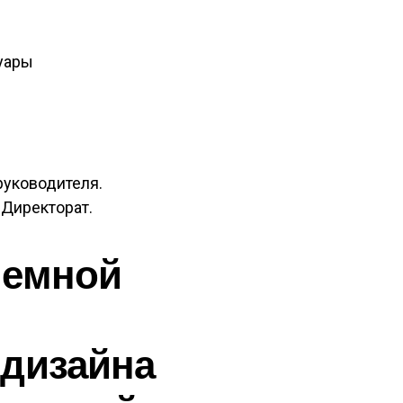
уары
руководителя.
 Директорат.
иемной
 дизайна