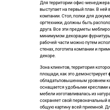
Для территории офис-менеджера
выступает на первый план. В ней
компании. Стол, полки для докум
оргтехники, должны быть распол
друга. Все эти предметы меблиро
минимумом декорации фурнитуры.
рабочей части можно путем испо
стенах, логотипа компании и при
декоре.
Зона клиентов, территория которо
площади, как это демонстрирует
обладатьповышенным уровнем ком
оснащается удобными креслами и
мебели изготавливалась из натур
сохраняет свой первоначальный в
общую картину всей приемной. Дл