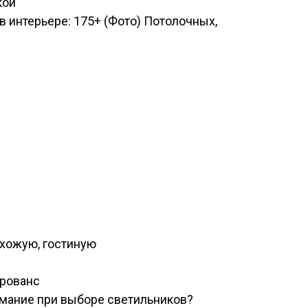
кой
 интерьере: 175+ (Фото) Потолочных,
ихожую, гостиную
прованс
имание при выборе светильников?