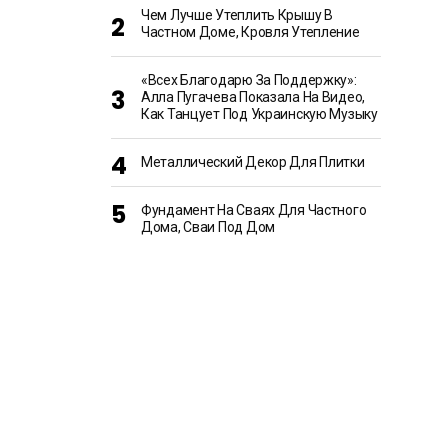
Чем Лучше Утеплить Крышу В
Частном Доме, Кровля Утепление
«Всех Благодарю За Поддержку»:
Алла Пугачева Показала На Видео,
Как Танцует Под Украинскую Музыку
Металлический Декор Для Плитки
Фундамент На Сваях Для Частного
Дома, Сваи Под Дом